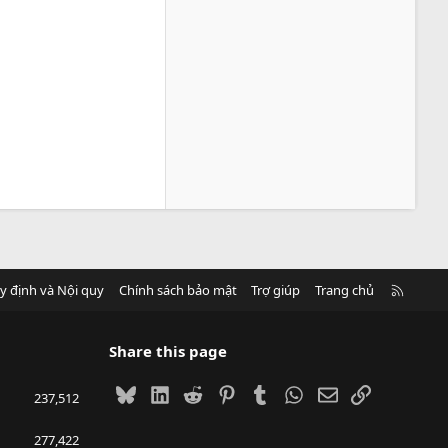
R
y định và Nội quy
Chính sách bảo mật
Trợ giúp
Trang chủ
S
S
Share this page
Bluesky
LinkedIn
Reddit
Pinterest
Tumblr
WhatsApp
Email
Link
237,512
277,422