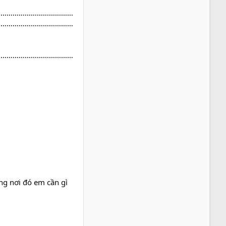
…………………………………
…………………………………
…………………………………
ng nơi đó em cần gì