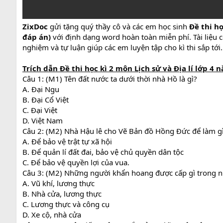
ZixDoc
gửi tặng quý thầy cô và các em học sinh
Đề thi họ
đáp án)
với định dạng word hoàn toàn miễn phí. Tài liệu 
nghiệm và tự luận giúp các em luyện tập cho kì thi sắp tới.
Trích dẫn Đề thi học kì 2 môn Lịch sử và Địa lí lớp 4
n
Câu 1: (M1) Tên đất nước ta dưới thời nhà Hồ là gì?
A. Đại Ngu
B. Đại Cổ Việt
C. Đại Việt
D. Việt Nam
Câu 2: (M2) Nhà Hậu lê cho Vẽ Bản đồ Hồng Đức để làm g
A. Để bảo vệ trật tự xã hội
B. Để quản lí đất đai, bảo vệ chủ quyền dân tộc
C. Để bảo vệ quyền lợi của vua.
Câu 3: (M2) Những người khẩn hoang được cấp gì trong 
A. Vũ khí, lương thực
B. Nhà cửa, lương thực
C. Lương thực và công cụ
D. Xe cộ, nhà cửa