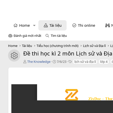
Home
Tài liệu
Thi online
Đánh giá mới nhất
Tìm tài liệu
Home
Tài liệu
Tiểu học (chương trình mới)
Lịch sử và Địa lí
Lị
Đề thi học kì 2 môn Lịch sử và Địa
icon tài liệu
T
C
T
The Knowledge
7/6/23
lịch sử và địa lí
lớp 4
á
r
a
c
e
g
g
a
s
i
t
ả
i
o
n
d
a
t
e