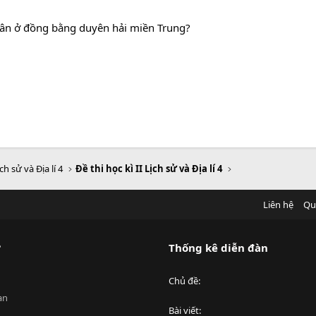
dân ở đồng bằng duyên hải miền Trung?
ch sử và Địa lí 4
Đề thi học kì II Lịch sử và Địa lí 4
Liên hệ
Qu
?
Thống kê diễn đàn
Chủ đề
an
Bài viết