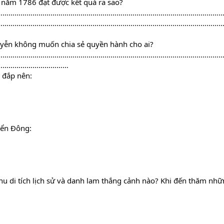
n năm 1786 đạt được kết quả ra sao?
…………………………………………………………………………………………………
…………………………………………………………………………………………………
uyễn không muốn chia sẻ quyền hành cho ai?
…………………………………………………………………………………………………
………………………………
 đắp nên:
iển Đông:
khu di tích lịch sử và danh lam thắng cảnh nào? Khi đến thăm nhữ