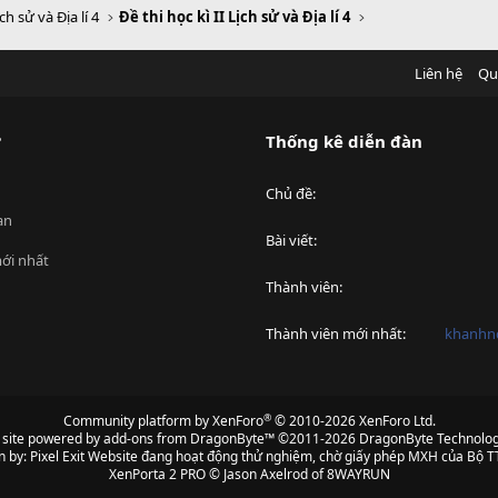
ch sử và Địa lí 4
Đề thi học kì II Lịch sử và Địa lí 4
Liên hệ
Qu
?
Thống kê diễn đàn
Chủ đề
an
Bài viết
ới nhất
Thành viên
Thành viên mới nhất
khanhnd
®
Community platform by XenForo
© 2010-2026 XenForo Ltd.
s site powered by
add-ons from DragonByte™
©2011-2026
DragonByte Technolog
n by:
Pixel Exit
Website đang hoạt động thử nghiệm, chờ giấy phép MXH của Bộ TT
XenPorta 2 PRO
© Jason Axelrod of
8WAYRUN