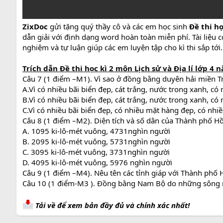
ZixDoc
gửi tặng quý thầy cô và các em học sinh
Đề thi họ
dẫn giải với định dạng word hoàn toàn miễn phí. Tài liệu 
nghiệm và tự luận giúp các em luyện tập cho kì thi sắp tới.
Trích dẫn
Đề thi học kì 2 môn Lịch sử và Địa lí lớp 4
Câu 7 (1 điểm –M1). Vì sao ở đồng bằng duyên hải miền 
A.Vì có nhiều bãi biển đẹp, cát trắng, nước trong xanh, có 
B.Vì có nhiều bãi biển đẹp, cát trắng, nước trong xanh, có
C.Vì có nhiều bãi biển đẹp, có nhiều mặt hàng đẹp, có nhiề
Câu 8 (1 điểm –M2). Diện tích và số dân của Thành phố H
A. 1095 ki-lô-mét vuông, 4731nghìn người
B. 2095 ki-lô-mét vuông, 5731nghìn người
C. 3095 ki-lô-mét vuông, 3731nghìn người
D. 4095 ki-lô-mét vuông, 5976 nghìn người
Câu 9 (1 điểm –M4). Nêu tên các tỉnh giáp với Thành phố 
Câu 10 (1 điểm-M3 ). Đồng bằng Nam Bộ do những sông na
Tải về để xem bản đầy đủ và chính xác nhất!