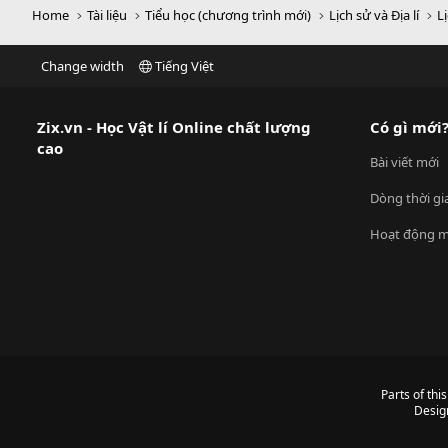
Home
Tài liệu
Tiểu học (chương trình mới)
Lịch sử và Địa lí
Lị
Change width
Tiếng Việt
Zix.vn - Học Vật lí Online chất lượng
Có gì mới
cao
Bài viết mới
Dòng thời gi
Hoạt động m
Parts of thi
Desig