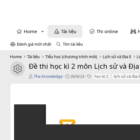
Home
Tài liệu
Thi online
Đánh giá mới nhất
Tìm tài liệu
Home
Tài liệu
Tiểu học (chương trình mới)
Lịch sử và Địa lí
Lị
Đề thi học kì 2 môn Lịch sử và Đị
icon tài liệu
T
C
T
The Knowledge
26/6/23
học kì 2
lịch sử và địa l
á
r
a
c
e
g
g
a
s
i
t
ả
i
o
n
d
a
t
e