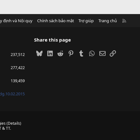
R
y định và Nội quy
Chính sách bảo mật
Trợ giúp
Trang chủ
S
S
Share this page
Bluesky
LinkedIn
Reddit
Pinterest
Tumblr
WhatsApp
Email
Link
237,512
277,422
139,459
g.10.02.2015
ies
(
Details
)
 & TT.