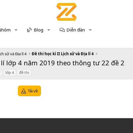
Nhóm
Blog
Diễn đàn
ch sử và Địa lí 4
Đề thi học kì II Lịch sử và Địa lí 4
a lí lớp 4 năm 2019 theo thông tư 22 đề 2
í
lớp 4
đề thi
Tải về