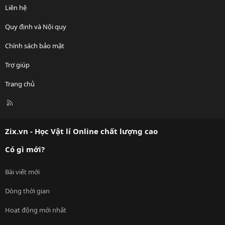
Liên hệ
Quy định và Nội quy
Chính sách bảo mật
Trợ giúp
Trang chủ
R
S
S
Zix.vn - Học Vật lí Online chất lượng cao
Có gì mới?
Bài viết mới
Dòng thời gian
Hoạt động mới nhất