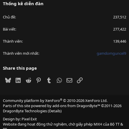
Thống kê diễn đàn
Chủ đề
237,512
Bài viết
277,422
Thành viên
139,446
Thành viên mới nhất
gamdomguncel9
Share this page
Bluesky
LinkedIn
Reddit
Pinterest
Tumblr
WhatsApp
Email
Link
®
Community platform by XenForo
© 2010-2026 XenForo Ltd.
Parts of this site powered by
add-ons from DragonByte™
©2011-2026
DragonByte Technologies
(
Details
)
Design by:
Pixel Exit
Website đang hoạt động thử nghiệm, chờ giấy phép MXH của Bộ TT &