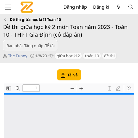
Đăng nhập
Đăng kí
Đề thi giữa học kì II Toán 10
Đề thi giữa học kỳ 2 môn Toán năm 2023 - Toán
10 - THPT Gia Định (có đáp án)
Bạn phải đăng nhập để tải
T
C
T
The Funny
1/8/23
giữa học kì 2
toán 10
đề thi
á
r
a
c
e
g
g
a
s
Tải về
i
t
ả
i
o
n
d
a
t
e