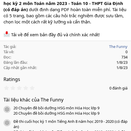
học kỳ 2 môn Toán năm 2023 - Toán 10 - THPT Gia Định
(có đáp án)
dưới định dạng PDF hoàn toàn miễn phí. Tài liệu
có 5 trang, bao gồm các câu hỏi trắc nghiệm được sưu tầm,
chọn lọc một cách rất kỹ lưỡng và cẩn thận.
Tải về để xem bản đầy đủ và chính xác nhất!
Tác giả
The Funny
Tải về
0
Đọc
734
Đăng lần đầu
1/8/23
Cập nhật gần nhất
1/8/23
Ratings
0
0 đánh giá
.
0
Tài liệu khác của The Funny
0
s
20 Chuyên đề bồi dưỡng HSG môn Hóa Học lớp 9
a
icon tài liệu
o
20 Chuyên đề bồi dưỡng HSG môn Hóa Học lớp 9
Đề thi cuối học kỳ 1 môn Tiếng Anh 8 năm học 2019 - 2020 (có đáp
icon tài liệu
án)