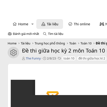
Home
Tài liệu
Thi online
Đánh giá mới nhất
Tìm tài liệu
Home
Tài liệu
Trung học phổ thông
Toán
Toán 10
Đề thi 
Đề thi giữa học kỳ 2 môn Toán 10
icon tài liệu
T
C
T
The Funny
2/8/23
toán 10
đề thi giữa học kì 2
á
r
a
c
e
g
g
a
s
i
t
ả
i
o
n
d
a
t
e