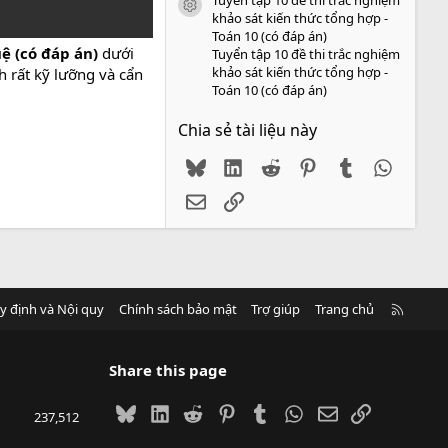
icon tài liệu
khảo sát kiến thức tổng hợp -
Toán 10 (có đáp án)
ệ (có đáp án)
dưới
Tuyển tập 10 đề thi trắc nghiệm
khảo sát kiến thức tổng hợp -
h rất kỹ lưỡng và cẩn
Toán 10 (có đáp án)
Chia sẻ tài liệu này
Bluesky
LinkedIn
Reddit
Pinterest
Tumblr
WhatsA
Email
Link
R
y định và Nội quy
Chính sách bảo mật
Trợ giúp
Trang chủ
S
S
Share this page
Bluesky
LinkedIn
Reddit
Pinterest
Tumblr
WhatsApp
Email
Link
237,512