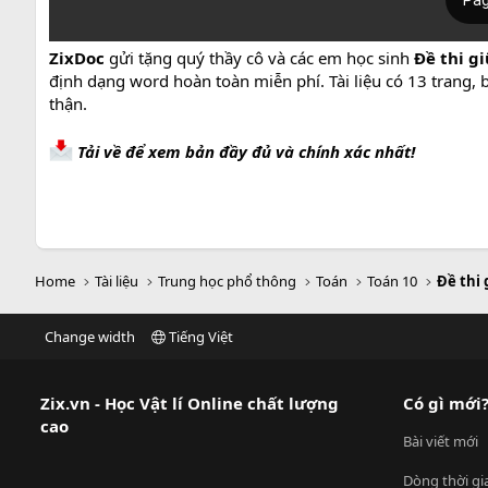
ZixDoc
gửi tặng quý thầy cô và các em học sinh
Đề thi g
định dạng word hoàn toàn miễn phí. Tài liệu có 13 trang,
thận.
Tải về để xem bản đầy đủ và chính xác nhất!
Home
Tài liệu
Trung học phổ thông
Toán
Toán 10
Đề thi 
Change width
Tiếng Việt
Zix.vn - Học Vật lí Online chất lượng
Có gì mới
cao
Bài viết mới
Dòng thời gi