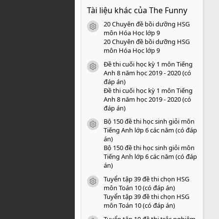
0
Tài liệu khác của The Funny
0
s
20 Chuyên đề bồi dưỡng HSG
a
icon tài liệu
o
môn Hóa Học lớp 9
20 Chuyên đề bồi dưỡng HSG
môn Hóa Học lớp 9
Đề thi cuối học kỳ 1 môn Tiếng
icon tài liệu
Anh 8 năm học 2019 - 2020 (có
đáp án)
Đề thi cuối học kỳ 1 môn Tiếng
Anh 8 năm học 2019 - 2020 (có
đáp án)
Bộ 150 đề thi học sinh giỏi môn
icon tài liệu
Tiếng Anh lớp 6 các năm (có đáp
án)
Bộ 150 đề thi học sinh giỏi môn
Tiếng Anh lớp 6 các năm (có đáp
án)
Tuyển tập 39 đề thi chọn HSG
icon tài liệu
môn Toán 10 (có đáp án)
Tuyển tập 39 đề thi chọn HSG
môn Toán 10 (có đáp án)
Tuyển tập 10 đề thi trắc nghiệm