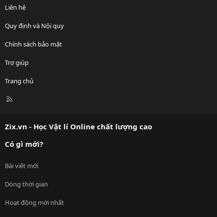
Liên hệ
Quy định và Nội quy
Chính sách bảo mật
Trợ giúp
Trang chủ
R
S
S
Zix.vn - Học Vật lí Online chất lượng cao
Có gì mới?
Bài viết mới
Dòng thời gian
Hoạt động mới nhất