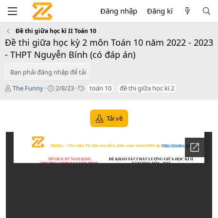
Đăng nhập
Đăng kí
Đề thi giữa học kì II Toán 10
Đề thi giữa học kỳ 2 môn Toán 10 năm 2022 - 2023
- THPT Nguyễn Bính (có đáp án)
Bạn phải đăng nhập để tải
T
C
T
The Funny
2/8/23
toán 10
đề thi giữa học kì 2
á
r
a
c
e
g
g
a
s
Tải về
i
t
ả
i
o
n
d
a
t
e