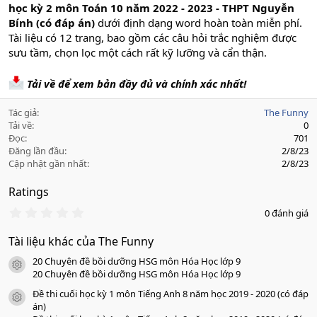
học kỳ 2 môn Toán 10 năm 2022 - 2023 - THPT Nguyễn
Bính (có đáp án)
dưới định dạng word hoàn toàn miễn phí.
Tài liệu có 12 trang, bao gồm các câu hỏi trắc nghiệm được
sưu tầm, chọn lọc một cách rất kỹ lưỡng và cẩn thận.
Tải về để xem bản đầy đủ và chính xác nhất!
Tác giả
The Funny
Tải về
0
Đọc
701
Đăng lần đầu
2/8/23
Cập nhật gần nhất
2/8/23
Ratings
0
0 đánh giá
.
0
Tài liệu khác của The Funny
0
s
20 Chuyên đề bồi dưỡng HSG môn Hóa Học lớp 9
a
icon tài liệu
o
20 Chuyên đề bồi dưỡng HSG môn Hóa Học lớp 9
Đề thi cuối học kỳ 1 môn Tiếng Anh 8 năm học 2019 - 2020 (có đáp
icon tài liệu
án)