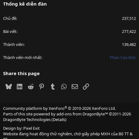
Thống kê diễn đàn
Chủ đề
237,512
Bài viết
277,422
Thành viên
139,482
Thành viên mới nhất
Phan Cao Đức
Share this page
Bluesky
LinkedIn
Reddit
Pinterest
Tumblr
WhatsApp
Email
Link
®
Community platform by XenForo
© 2010-2026 XenForo Ltd.
Parts of this site powered by
add-ons from DragonByte™
©2011-2026
DragonByte Technologies
(
Details
)
Design by:
Pixel Exit
Website đang hoạt động thử nghiệm, chờ giấy phép MXH của Bộ TT &