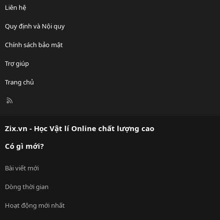
Liên hệ
Quy định và Nội quy
Chính sách bảo mật
Trợ giúp
Trang chủ
R
S
S
Zix.vn - Học Vật lí Online chất lượng cao
Có gì mới?
Bài viết mới
Dòng thời gian
Hoạt động mới nhất