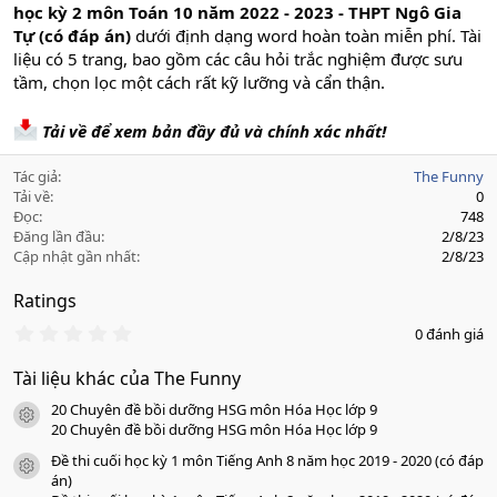
học kỳ 2 môn Toán 10 năm 2022 - 2023 - THPT Ngô Gia
Tự (có đáp án)
dưới định dạng word hoàn toàn miễn phí. Tài
liệu có 5 trang, bao gồm các câu hỏi trắc nghiệm được sưu
tầm, chọn lọc một cách rất kỹ lưỡng và cẩn thận.
Tải về để xem bản đầy đủ và chính xác nhất!
Tác giả
The Funny
Tải về
0
Đọc
748
Đăng lần đầu
2/8/23
Cập nhật gần nhất
2/8/23
Ratings
0
0 đánh giá
.
0
Tài liệu khác của The Funny
0
s
20 Chuyên đề bồi dưỡng HSG môn Hóa Học lớp 9
a
icon tài liệu
o
20 Chuyên đề bồi dưỡng HSG môn Hóa Học lớp 9
Đề thi cuối học kỳ 1 môn Tiếng Anh 8 năm học 2019 - 2020 (có đáp
icon tài liệu
án)