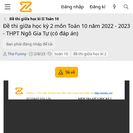
Đăng nhập
Đăng kí
Đề thi giữa học kì II Toán 10
Đề thi giữa học kỳ 2 môn Toán 10 năm 2022 - 2023
- THPT Ngô Gia Tự (có đáp án)
Bạn phải đăng nhập để tải
T
C
T
The Funny
2/8/23
toán 10
đề thi giữa học kì 2
á
r
a
c
e
g
g
a
s
Tải về
i
t
ả
i
o
n
d
a
t
e