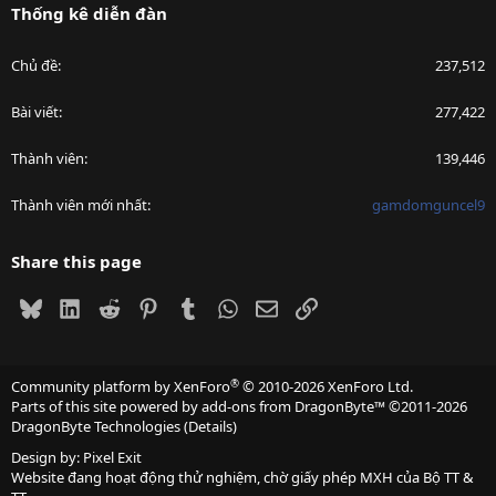
Thống kê diễn đàn
Chủ đề
237,512
Bài viết
277,422
Thành viên
139,446
Thành viên mới nhất
gamdomguncel9
Share this page
Bluesky
LinkedIn
Reddit
Pinterest
Tumblr
WhatsApp
Email
Link
®
Community platform by XenForo
© 2010-2026 XenForo Ltd.
Parts of this site powered by
add-ons from DragonByte™
©2011-2026
DragonByte Technologies
(
Details
)
Design by:
Pixel Exit
Website đang hoạt động thử nghiệm, chờ giấy phép MXH của Bộ TT &