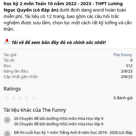
học kỳ 2 môn Toán 10 năm 2022 - 2023 - THPT Lương
Ngọc Quyến (có đáp án)
dưới định dạng word hoàn toàn
miễn phí. Tài liệu có 12 trang, bao gồm các câu hỏi trắc
nghiệm được sưu tầm, chọn lọc một cách rất kỹ lưỡng và cẩn
thận.
Tải về để xem bản đầy đủ và chính xác nhất!
Tác giả
The Funny
Tải về
0
Đọc
512
Đăng lần đầu
2/8/23
Cập nhật gần nhất
2/8/23
Ratings
0
0 đánh giá
.
0
Tài liệu khác của The Funny
0
s
20 Chuyên đề bồi dưỡng HSG môn Hóa Học lớp 9
a
icon tài liệu
o
20 Chuyên đề bồi dưỡng HSG môn Hóa Học lớp 9
Đề thi cuối học kỳ 1 môn Tiếng Anh 8 năm học 2019 - 2020 (có đáp
icon tài liệu