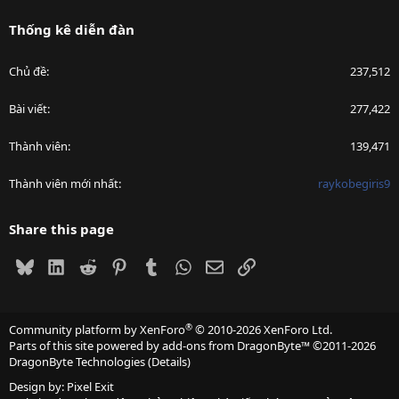
Thống kê diễn đàn
Chủ đề
237,512
Bài viết
277,422
Thành viên
139,471
Thành viên mới nhất
raykobegiris9
Share this page
Bluesky
LinkedIn
Reddit
Pinterest
Tumblr
WhatsApp
Email
Link
®
Community platform by XenForo
© 2010-2026 XenForo Ltd.
Parts of this site powered by
add-ons from DragonByte™
©2011-2026
DragonByte Technologies
(
Details
)
Design by:
Pixel Exit