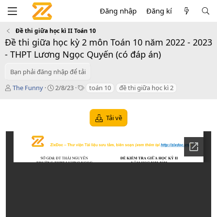
Đăng nhập
Đăng kí
Đề thi giữa học kì II Toán 10
Đề thi giữa học kỳ 2 môn Toán 10 năm 2022 - 2023
- THPT Lương Ngọc Quyến (có đáp án)
Bạn phải đăng nhập để tải
T
C
T
The Funny
2/8/23
toán 10
đề thi giữa học kì 2
á
r
a
c
e
g
g
a
s
Tải về
i
t
ả
i
o
n
d
a
t
e