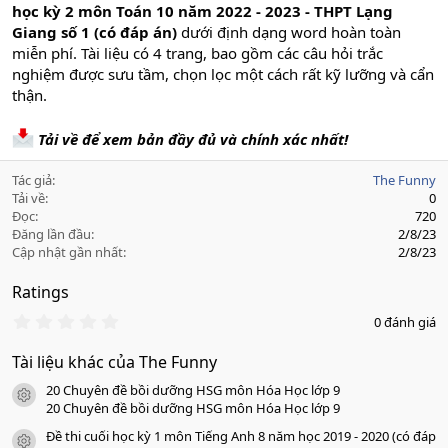
học kỳ 2 môn Toán 10 năm 2022 - 2023 - THPT Lạng
Giang số 1 (có đáp án)
dưới định dạng word hoàn toàn
miễn phí. Tài liệu có 4 trang, bao gồm các câu hỏi trắc
nghiệm được sưu tầm, chọn lọc một cách rất kỹ lưỡng và cẩn
thận.
Tải về để xem bản đầy đủ và chính xác nhất!
Tác giả
The Funny
Tải về
0
Đọc
720
Đăng lần đầu
2/8/23
Cập nhật gần nhất
2/8/23
Ratings
0
0 đánh giá
.
0
Tài liệu khác của The Funny
0
s
20 Chuyên đề bồi dưỡng HSG môn Hóa Học lớp 9
a
icon tài liệu
o
20 Chuyên đề bồi dưỡng HSG môn Hóa Học lớp 9
Đề thi cuối học kỳ 1 môn Tiếng Anh 8 năm học 2019 - 2020 (có đáp
icon tài liệu