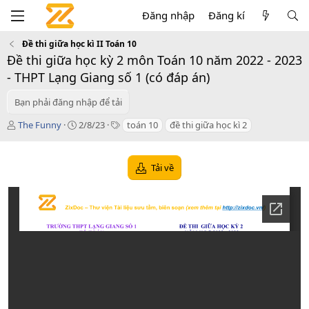
Đăng nhập
Đăng kí
Đề thi giữa học kì II Toán 10
Đề thi giữa học kỳ 2 môn Toán 10 năm 2022 - 2023
- THPT Lạng Giang số 1 (có đáp án)
Bạn phải đăng nhập để tải
T
C
T
The Funny
2/8/23
toán 10
đề thi giữa học kì 2
á
r
a
c
e
g
g
a
s
Tải về
i
t
ả
i
o
n
d
a
t
e