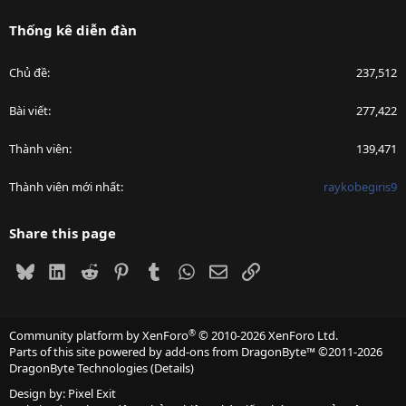
Thống kê diễn đàn
Chủ đề
237,512
Bài viết
277,422
Thành viên
139,471
Thành viên mới nhất
raykobegiris9
Share this page
Bluesky
LinkedIn
Reddit
Pinterest
Tumblr
WhatsApp
Email
Link
®
Community platform by XenForo
© 2010-2026 XenForo Ltd.
Parts of this site powered by
add-ons from DragonByte™
©2011-2026
DragonByte Technologies
(
Details
)
Design by:
Pixel Exit