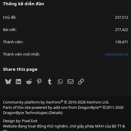
Thống kê diễn đàn
Chủ đề
237,512
Bài viết
277,422
Thành viên
139,471
Thành viên mới nhất
raykobegiris9
Share this page
Bluesky
LinkedIn
Reddit
Pinterest
Tumblr
WhatsApp
Email
Link
®
Community platform by XenForo
© 2010-2026 XenForo Ltd.
Parts of this site powered by
add-ons from DragonByte™
©2011-2026
DragonByte Technologies
(
Details
)
Design by:
Pixel Exit
Website đang hoạt động thử nghiệm, chờ giấy phép MXH của Bộ TT &