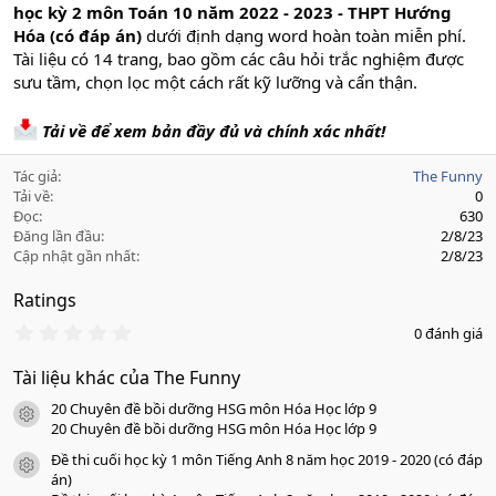
học kỳ 2 môn Toán 10 năm 2022 - 2023 - THPT Hướng
Hóa (có đáp án)
dưới định dạng word hoàn toàn miễn phí.
Tài liệu có 14 trang, bao gồm các câu hỏi trắc nghiệm được
sưu tầm, chọn lọc một cách rất kỹ lưỡng và cẩn thận.
Tải về để xem bản đầy đủ và chính xác nhất!
Tác giả
The Funny
Tải về
0
Đọc
630
Đăng lần đầu
2/8/23
Cập nhật gần nhất
2/8/23
Ratings
0
0 đánh giá
.
0
Tài liệu khác của The Funny
0
s
20 Chuyên đề bồi dưỡng HSG môn Hóa Học lớp 9
a
icon tài liệu
o
20 Chuyên đề bồi dưỡng HSG môn Hóa Học lớp 9
Đề thi cuối học kỳ 1 môn Tiếng Anh 8 năm học 2019 - 2020 (có đáp
icon tài liệu
án)