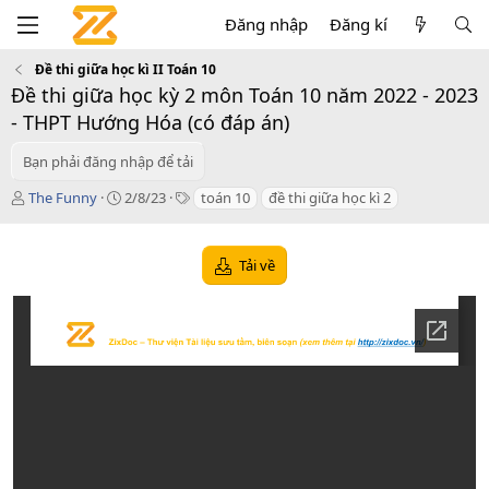
Đăng nhập
Đăng kí
Đề thi giữa học kì II Toán 10
Đề thi giữa học kỳ 2 môn Toán 10 năm 2022 - 2023
- THPT Hướng Hóa (có đáp án)
Bạn phải đăng nhập để tải
T
C
T
The Funny
2/8/23
toán 10
đề thi giữa học kì 2
á
r
a
c
e
g
g
a
s
Tải về
i
t
ả
i
o
n
d
a
t
e