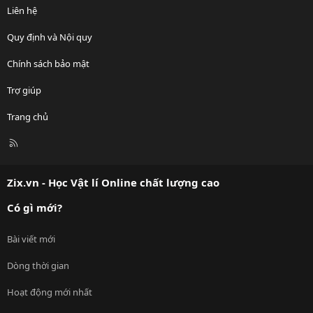
Liên hệ
Quy định và Nội quy
Chính sách bảo mật
Trợ giúp
Trang chủ
R
S
S
Zix.vn - Học Vật lí Online chất lượng cao
Có gì mới?
Bài viết mới
Dòng thời gian
Hoạt động mới nhất