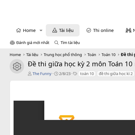
Home
Tài liệu
Thi online
Đánh giá mới nhất
Tìm tài liệu
Home
Tài liệu
Trung học phổ thông
Toán
Toán 10
Đề thi 
Đề thi giữa học kỳ 2 môn Toán 10 
icon tài liệu
T
C
T
The Funny
2/8/23
toán 10
đề thi giữa học kì 2
á
r
a
c
e
g
g
a
s
i
t
ả
i
o
n
d
a
t
e