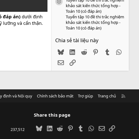
icon tài liệu
khảo sát kiến thức tổng hợp -
Toán 10 (có đáp án)
có đáp án)
dưới định
Tuyển tập 10 đề thi trắc nghiệm
khảo sát kiến thức tổng hợp -
ỹ lưỡng và cẩn thận.
Toán 10 (có đáp án)
Chia sẻ tài liệu này
Bluesky
LinkedIn
Reddit
Pinterest
Tumblr
WhatsA
Email
Link
R
y định và Nội quy
Chính sách bảo mật
Trợ giúp
Trang chủ
S
S
Share this page
Bluesky
LinkedIn
Reddit
Pinterest
Tumblr
WhatsApp
Email
Link
237,512