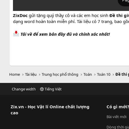
ZixDoc
gửi tặng quý thầy cô và các em học sinh
Đề thi g
dạng word hoàn toàn miễn phí. Tài liệu có 7 trang, bao gồ
Tải về để xem bản đầy đủ và chính xác nhất!
Home
Tài liệu
Trung học phổ thông
Toán
Toán 10
Đề thi 
Change width
Tiếng Việt
Zix.vn - Học Vật lí Online chất lượng
Có gì mới
cao
Bài viết mới
Dòng thời gi