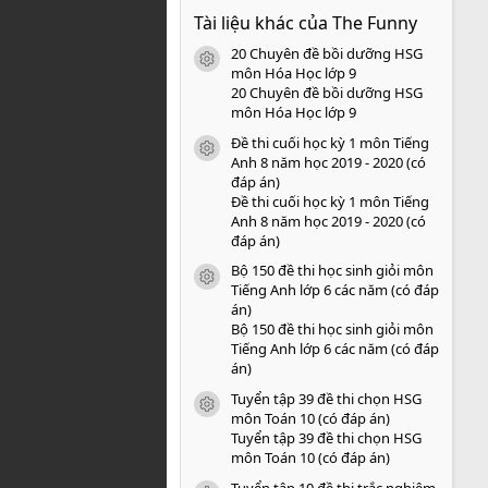
0
Tài liệu khác của The Funny
0
s
20 Chuyên đề bồi dưỡng HSG
a
icon tài liệu
o
môn Hóa Học lớp 9
20 Chuyên đề bồi dưỡng HSG
môn Hóa Học lớp 9
Đề thi cuối học kỳ 1 môn Tiếng
icon tài liệu
Anh 8 năm học 2019 - 2020 (có
đáp án)
Đề thi cuối học kỳ 1 môn Tiếng
Anh 8 năm học 2019 - 2020 (có
đáp án)
Bộ 150 đề thi học sinh giỏi môn
icon tài liệu
Tiếng Anh lớp 6 các năm (có đáp
án)
Bộ 150 đề thi học sinh giỏi môn
Tiếng Anh lớp 6 các năm (có đáp
án)
Tuyển tập 39 đề thi chọn HSG
icon tài liệu
môn Toán 10 (có đáp án)
Tuyển tập 39 đề thi chọn HSG
môn Toán 10 (có đáp án)
Tuyển tập 10 đề thi trắc nghiệm