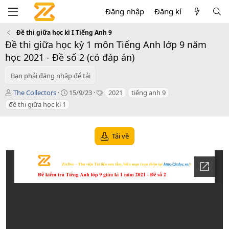
Đăng nhập
Đăng kí
Đề thi giữa học kì I Tiếng Anh 9
Đề thi giữa học kỳ 1 môn Tiếng Anh lớp 9 năm
học 2021 - Đề số 2 (có đáp án)
Bạn phải đăng nhập để tải
T
C
T
The Collectors
15/9/23
2021
tiếng anh 9
á
r
a
đề thi giữa học kì 1
c
e
g
g
a
s
i
t
Tải về
ả
i
o
n
d
a
t
e