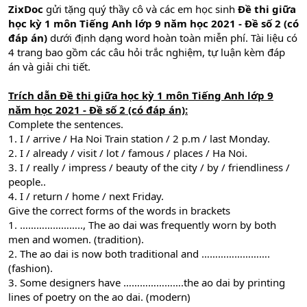
ZixDoc
gửi tặng quý thầy cô và các em học sinh
Đề thi giữa
học kỳ 1 môn Tiếng Anh lớp 9 năm học 2021 - Đề số 2 (có
đáp án)
dưới định dạng word hoàn toàn miễn phí. Tài liệu có
4 trang bao gồm các câu hỏi trắc nghiệm, tự luận kèm đáp
án và giải chi tiết.
Trích dẫn Đề thi giữa học kỳ 1 môn Tiếng Anh lớp 9
năm học 2021 - Đề số 2 (có đáp án):
Complete the sentences.
1. I / arrive / Ha Noi Train station / 2 p.m / last Monday.
2. I / already / visit / lot / famous / places / Ha Noi.
3. I / really / impress / beauty of the city / by / friendliness /
people..
4. I / return / home / next Friday.
Give the correct forms of the words in brackets
1. ………………….., The ao dai was frequently worn by both
men and women. (tradition).
2. The ao dai is now both traditional and …………………….
(fashion).
3. Some designers have ………………….the ao dai by printing
lines of poetry on the ao dai. (modern)