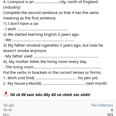
4. Liverpool is an ……………………city, north of England.
(industry)
Complete the second sentence so that it has the same
meaning as the first sentence.
1) I don't have a car.
- I wish ………………………………………….
2) We started learning English 3 years ago.
- We ……………………………………………………
3) My father smoked cigarettes 5 years ago, but now he
doesn't smoke anymore.
- My father used ………………………………………………………
4). My mother tidies the living room every day.
- The living room………………………………………………………..
Put the verbs in brackets in the correct tenses or forms.
1. Minh (not find) …………………………………. his pen yet.
2. My house (rebuild) ………………………………..….next month.
Tải về để xem bản đầy đủ và chính xác nhất!
Tác giả
The Collectors
Tải về
6
Đọc
923