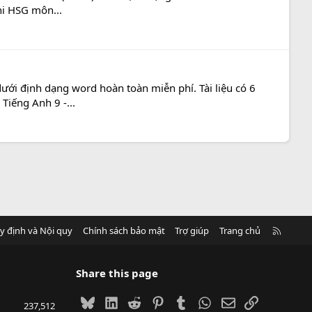
thi HSG môn...
ưới định dạng word hoàn toàn miễn phí. Tài liệu có 6
Tiếng Anh 9 -...
R
y định và Nội quy
Chính sách bảo mật
Trợ giúp
Trang chủ
S
S
Share this page
Bluesky
LinkedIn
Reddit
Pinterest
Tumblr
WhatsApp
Email
Link
237,512