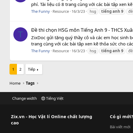
phí. Tài liệu có 8 trang cùng với các bài tập xen 
The Funny
Resource
16/3/23
hsg
tiếng
anh
9
đề
Đề thi chọn HSG môn Tiếng Anh 9 - THCS Xu
T
ZixDoc gửi tặng quý thầy cô và các em học sinh 
trang cùng với các bài tập xen kẽ thỏa sức cho cá
The Funny
Resource
16/3/23
hsg
tiếng
anh
9
đề
1
2
Tiếp
Home
Tags
Change width
Tiếng Việt
Zix.vn - Học Vật lí Online chất lượng
Có gì mới
cao
Bài viết mới