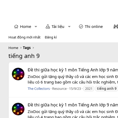
Home
Tài liệu
Thi online
Hoạt động mới nhất
Đăng kí
Home
Tags
tiếng anh 9
Đề thi giữa học kỳ 1 môn Tiếng Anh lớp 9 năm
ZixDoc gửi tặng quý thầy cô và các em học sinh Đ
liệu có 6 trang bao gồm các câu hỏi trắc nghiệm, t
The Collectors
Resource
15/9/23
2021
tiếng
anh
9
Đề thi giữa học kỳ 1 môn Tiếng Anh lớp 9 năm
ZixDoc gửi tặng quý thầy cô và các em học sinh Đ
liệu có 4 trang bao gồm các câu hỏi trắc nghiệm, t