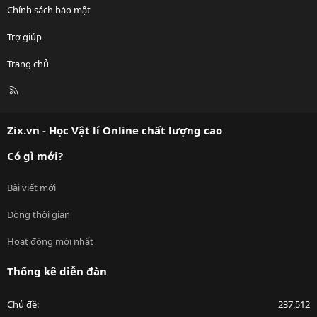
Chính sách bảo mật
Trợ giúp
Trang chủ
R
S
S
Zix.vn - Học Vật lí Online chất lượng cao
Có gì mới?
Bài viết mới
Dòng thời gian
Hoạt động mới nhất
Thống kê diễn đàn
Chủ đề
237,512