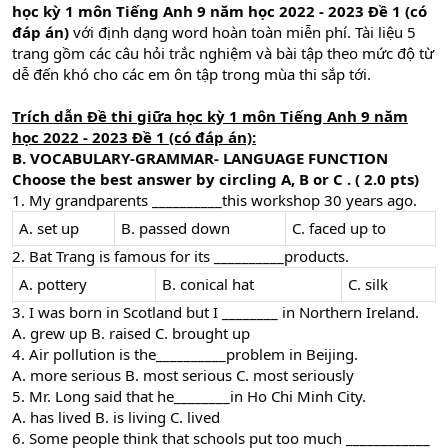
học kỳ 1 môn Tiếng Anh 9 năm học 2022 - 2023 Đề 1 (có
đáp án)
với định dạng word hoàn toàn miễn phí. Tài liệu 5
trang gồm các câu hỏi trắc nghiệm và bài tập theo mức độ từ
dễ đến khó cho các em ôn tập trong mùa thi sắp tới.
Trích dẫn Đề thi giữa học kỳ 1 môn Tiếng Anh 9 năm
học 2022 - 2023 Đề 1 (có đáp án):
B. VOCABULARY-GRAMMAR- LANGUAGE FUNCTION
Choose the best answer by circling A, B or C . ( 2.0 pts)
1. My grandparents __________this workshop 30 years ago.
A. set up
B. passed down
C. faced up to
2. Bat Trang is famous for its __________products.
A. pottery
B. conical hat
C. silk
3. I was born in Scotland but I ________ in Northern Ireland.
A. grew up B. raised C. brought up
4. Air pollution is the__________problem in Beijing.
A. more serious B. most serious C. most seriously
5. Mr. Long said that he________in Ho Chi Minh City.
A. has lived B. is living C. lived
6. Some people think that schools put too much ____________