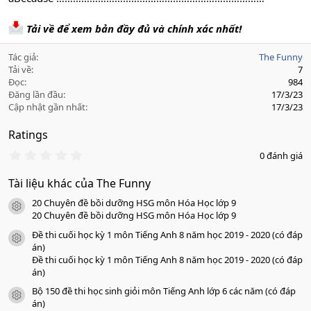
Tải về để xem bản đầy đủ và chính xác nhất!
Tác giả
The Funny
Tải về
7
Đọc
984
Đăng lần đầu
17/3/23
Cập nhật gần nhất
17/3/23
Ratings
0
0 đánh giá
.
0
Tài liệu khác của The Funny
0
s
20 Chuyên đề bồi dưỡng HSG môn Hóa Học lớp 9
a
icon tài liệu
o
20 Chuyên đề bồi dưỡng HSG môn Hóa Học lớp 9
Đề thi cuối học kỳ 1 môn Tiếng Anh 8 năm học 2019 - 2020 (có đáp
icon tài liệu
án)
Đề thi cuối học kỳ 1 môn Tiếng Anh 8 năm học 2019 - 2020 (có đáp
án)
Bộ 150 đề thi học sinh giỏi môn Tiếng Anh lớp 6 các năm (có đáp
icon tài liệu
án)