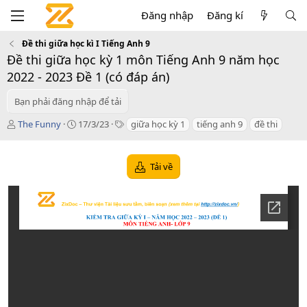
Đăng nhập
Đăng kí
Đề thi giữa học kì I Tiếng Anh 9
Đề thi giữa học kỳ 1 môn Tiếng Anh 9 năm học
2022 - 2023 Đề 1 (có đáp án)
Bạn phải đăng nhập để tải
T
C
T
The Funny
17/3/23
giữa học kỳ 1
tiếng anh 9
đề thi
á
r
a
c
e
g
g
a
s
Tải về
i
t
ả
i
o
n
d
a
t
e