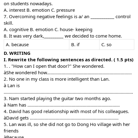
on students nowadays.
A. interest B. emotion C. pressure
7. Overcoming negative feelings is a/ an ___________ control
skill.
A. cognitive B. emotion C. house- keeping
8. It was very dark,_________ we decided to come home.
A. because
B. if
C. so
D. WRITING
I. Rewrite the following sentences as directed. ( 1.5 pts)
1. . "How can I open that door?" She wondered.
àShe wondered how……………………………………………………………
2. No one in my class is more intelligent than Lan.
à Lan is
.........................................................................................................
3. Nam started playing the guitar two months ago.
à Nam has …………………………………………………………………
4. David has good relationship with most of his colleagues.
àDavid gets ………………………………………………………………
5. Lan was ill, so she did not go to Dong Ho village with her
friends
àBecause …………………………………………………………………