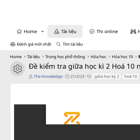
Home
Tài liệu
Thi online
Đánh giá mới nhất
Tìm tài liệu
Home
Tài liệu
Trung học phổ thông
Hóa học
Hóa học 10
Đề kiểm tra giữa học kì 2 Hoá 10
icon tài liệu
T
C
T
The Knowledge
21/2/23
giữa học kỳ 2
hoá 10
á
r
a
c
e
g
g
a
s
i
t
ả
i
o
n
d
a
t
e