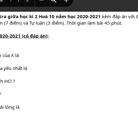
tra giữa học kì 2 Hoá 10 năm học 2020-2021
kèm đáp án với 
 (7 điểm) và Tự luận (3 điểm). Thời gian làm bài 45 phút.
020-2021 (có đáp án):
i của X là
t
a yếu nhất là
h HCl ?
?
i lỏng là