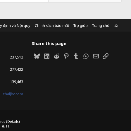
R
y định và Nội quy
Chính sách bảo mật
Trợ giúp
Trang chủ
S
S
Share this page
Bluesky
LinkedIn
Reddit
Pinterest
Tumblr
WhatsApp
Email
Link
237,512
277,422
139,463
thaijbocom
ies
(
Details
)
 & TT.