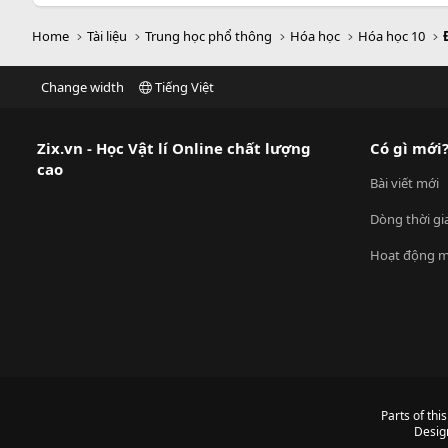
Home
Tài liệu
Trung học phổ thông
Hóa học
Hóa học 10
Change width
Tiếng Việt
Zix.vn - Học Vật lí Online chất lượng
Có gì mới
cao
Bài viết mới
Dòng thời gi
Hoạt động m
Parts of thi
Desig