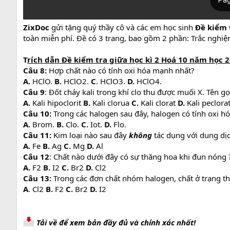
ZixDoc
gửi tặng quý thầy cô và các em học sinh
Đề kiểm 
toàn miễn phí. Đề có 3 trang, bao gồm 2 phần: Trắc nghiệm
T
rích
dẫn Đề kiểm tra giữa học kì 2 Hoá 10 năm học 2
Câu
8:
Hợp chất nào có tính oxi hóa mạnh nhất?
A.
HClO.
B.
HClO2.
C
. HClO3.
D.
HClO4.
Câu 9
: Đốt cháy kali trong khí clo thu được muối X. Tên gọ
A.
Kali hipoclorit
B.
Kali clorua
C.
Kali clorat
D.
Kali peclora
Câu 10:
Trong các halogen sau đây, halogen có tính oxi hó
A.
Brom.
B.
Clo.
C.
Iot.
D.
Flo.
Câu 11:
Kim loại nào sau đây
không
tác dụng với dung dịc
A.
Fe
B.
Ag
C.
Mg
D.
Al
Câu 12
: Chất nào dưới đây có sự thăng hoa khi đun nóng 
A.
F2
B.
I2
C.
Br2
D.
Cl2
Câu 13:
Trong các đơn chất nhóm halogen, chất ở trạng thá
A
. Cl2
B.
F2
C.
Br2
D.
I2
Tải về để xem bản đầy đủ và chính xác nhất!