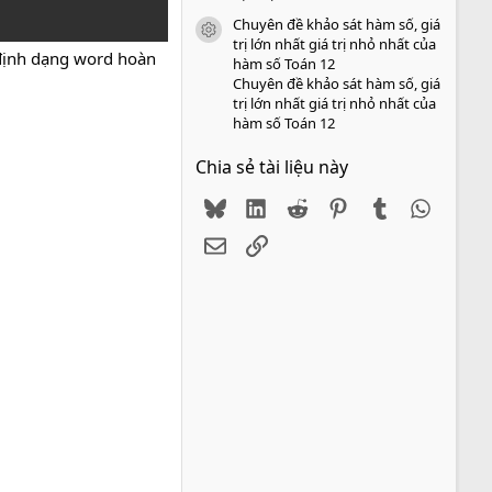
Chuyên đề khảo sát hàm số, giá
icon tài liệu
trị lớn nhất giá trị nhỏ nhất của
định dạng word hoàn
hàm số Toán 12
Chuyên đề khảo sát hàm số, giá
trị lớn nhất giá trị nhỏ nhất của
hàm số Toán 12
Chia sẻ tài liệu này
Bluesky
LinkedIn
Reddit
Pinterest
Tumblr
WhatsA
Email
Link