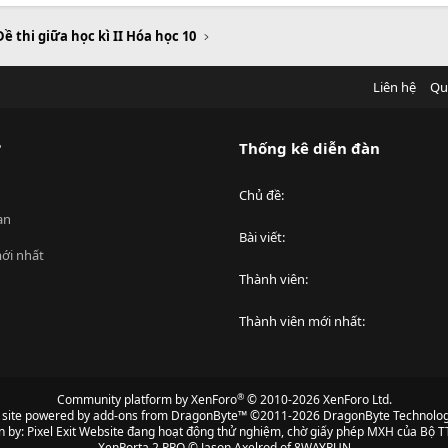
Đề thi giữa học kì II Hóa học 10
Liên hệ
Qu
?
Thống kê diễn đàn
Chủ đề
an
Bài viết
ới nhất
Thành viên
Thành viên mới nhất
®
Community platform by XenForo
© 2010-2026 XenForo Ltd.
s site powered by
add-ons from DragonByte™
©2011-2026
DragonByte Technolog
n by:
Pixel Exit
Website đang hoạt động thử nghiệm, chờ giấy phép MXH của Bộ TT
XenPorta 2 PRO
© Jason Axelrod of
8WAYRUN