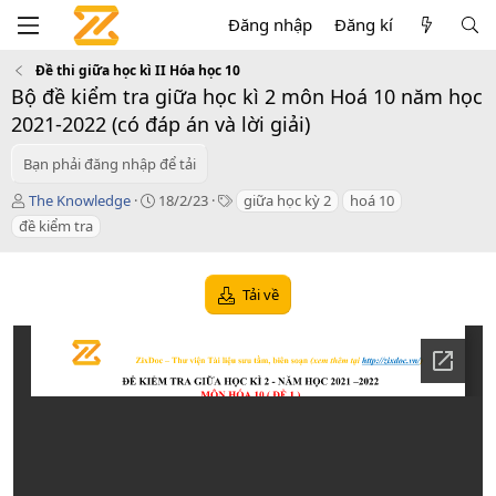
Đăng nhập
Đăng kí
Đề thi giữa học kì II Hóa học 10
Bộ đề kiểm tra giữa học kì 2 môn Hoá 10 năm học
2021-2022 (có đáp án và lời giải)
Bạn phải đăng nhập để tải
T
C
T
The Knowledge
18/2/23
giữa học kỳ 2
hoá 10
á
r
a
đề kiểm tra
c
e
g
g
a
s
i
t
Tải về
ả
i
o
n
d
a
t
e