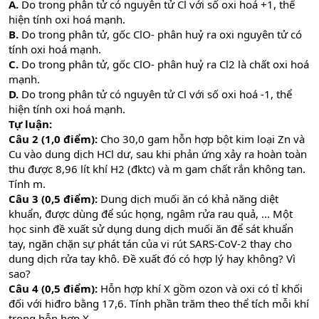
A.
Do trong phân tử có nguyên tử Cl với số oxi hoá +1, thể
hiện tính oxi hoá mạnh.
B.
Do trong phân tử, gốc ClO- phân huỷ ra oxi nguyên tử có
tính oxi hoá mạnh.
C.
Do trong phân tử, gốc ClO- phân huỷ ra Cl2 là chất oxi hoá
mạnh.
D.
Do trong phân tử có nguyên tử Cl với số oxi hoá -1, thể
hiện tính oxi hoá mạnh.
Tự luận:
Câu 2 (1,0 điểm):
Cho 30,0 gam hỗn hợp bột kim loại Zn và
Cu vào dung dịch HCl dư, sau khi phản ứng xảy ra hoàn toàn
thu được 8,96 lít khí H2 (đktc) và m gam chất rắn không tan.
Tính m.
Câu 3 (0,5 điểm):
Dung dịch muối ăn có khả năng diệt
khuẩn, được dùng để súc họng, ngâm rửa rau quả, ... Một
học sinh đề xuất sử dụng dung dịch muối ăn để sát khuẩn
tay, ngăn chặn sự phát tán của vi rút SARS-CoV-2 thay cho
dung dịch rửa tay khô. Đề xuất đó có hợp lý hay không? Vì
sao?
Câu 4 (0,5 điểm):
Hỗn hợp khí X gồm ozon và oxi có tỉ khối
đối với hiđro bằng 17,6. Tính phần trăm theo thể tích mỗi khí
trong hỗn hợp X.