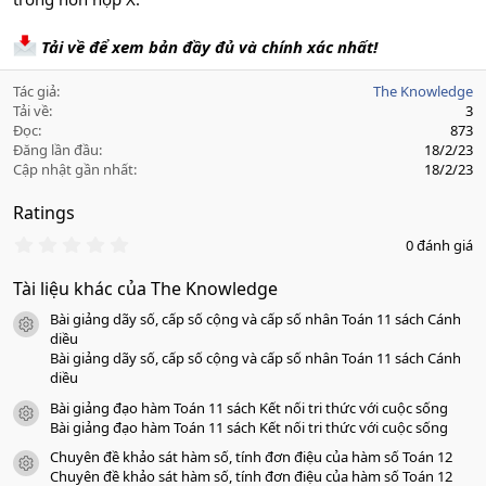
Tải về để xem bản đầy đủ và chính xác nhất!
Tác giả
The Knowledge
Tải về
3
Đọc
873
Đăng lần đầu
18/2/23
Cập nhật gần nhất
18/2/23
Ratings
0
0 đánh giá
.
0
Tài liệu khác của The Knowledge
0
s
Bài giảng dãy số, cấp số cộng và cấp số nhân Toán 11 sách Cánh
a
icon tài liệu
o
diều
Bài giảng dãy số, cấp số cộng và cấp số nhân Toán 11 sách Cánh
diều
Bài giảng đạo hàm Toán 11 sách Kết nối tri thức với cuộc sống
icon tài liệu
Bài giảng đạo hàm Toán 11 sách Kết nối tri thức với cuộc sống
Chuyên đề khảo sát hàm số, tính đơn điệu của hàm số Toán 12
icon tài liệu
Chuyên đề khảo sát hàm số, tính đơn điệu của hàm số Toán 12