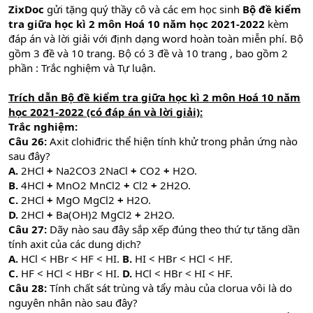
ZixDoc
gửi tặng quý thầy cô và các em học sinh
Bộ đề kiểm
tra giữa học kì 2 môn Hoá 10 năm học 2021-2022
kèm
đáp án và lời giải với định dạng word hoàn toàn miễn phí. Bộ
gồm 3 đề và 10 trang. Bộ có 3 đề và 10 trang , bao gồm 2
phần : Trắc nghiệm và Tự luận.
Trích dẫn Bộ đề kiểm tra giữa học kì 2 môn Hoá 10 năm
học 2021-2022 (có đáp án và lời giải):
Trắc nghiệm:
Câu 26:
Axit clohiđric thể hiện tính khử trong phản ứng nào
sau đây?
A.
2HCl
+
Na2CO3 2NaCl
+
CO2
+
H2O.
B.
4HCl
+
MnO2 MnCl2
+
Cl2
+
2H2O.
C.
2HCl
+
MgO MgCl2
+
H2O.
D.
2HCl
+
Ba(OH)2 MgCl2
+
2H2O.
Câu 27:
Dãy nào sau đây sắp xếp đúng theo thứ tự tăng dần
tính axit của các dung dịch?
A.
HCl < HBr < HF < HI.
B.
HI < HBr < HCl < HF.
C.
HF < HCl < HBr < HI.
D.
HCl < HBr < HI < HF.
Câu 28:
Tính chất sát trùng và tẩy màu của clorua vôi là do
nguyên nhân nào sau đây?