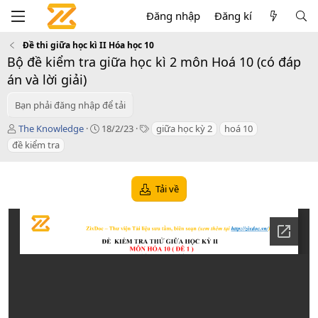
Đăng nhập
Đăng kí
Đề thi giữa học kì II Hóa học 10
Bộ đề kiểm tra giữa học kì 2 môn Hoá 10 (có đáp
án và lời giải)
Bạn phải đăng nhập để tải
T
C
T
The Knowledge
18/2/23
giữa học kỳ 2
hoá 10
á
r
a
đề kiểm tra
c
e
g
g
a
s
i
t
Tải về
ả
i
o
n
d
a
t
e