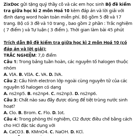
ZixDoc
gửi tặng quý thầy cô và các em học sinh
Bộ đề kiểm
tra giữa học kì 2 môn Hoá 10
kèm đáp án và lời giải với
định dạng word hoàn toàn miễn phí. Bộ gồm 5 đề và 17
trang. Bộ có 3 đề và 10 trang , bao gồm 2 phần : Trắc nghiệm
( 7 điểm ) và Tự luận ( 3 điểm ). Thời gian làm bài 45 phút
Trích dẫn Bộ đề kiểm tra giữa học kì 2 môn Hoá 10 (có
đáp án và lời giải):
TRẮC NGHIỆM
: 7,0 điểm
Câu 1:
Trong bảng tuần hoàn, các nguyên tố halogen thuộc
nhóm
A.
VIA.
B.
VIIA.
C.
VA.
D.
IVA.
Câu 2:
Cấu hình electron lớp ngoài cùng nguyên tử của các
nguyên tố halogen có dạng
A.
ns2np5.
B.
ns2np4.
C.
ns2np3.
D.
ns2np6.
Câu 3:
Chất nào sau đây được dùng để tiệt trùng nước sinh
hoạt?
A.
Clo.
B.
Brom.
C.
Flo.
D.
Iot.
Câu 4:
Trong phòng thí nghiệm, Cl2 được điều chế bằng cách
cho HCl đặc tác dụng với
A.
CaCO3.
B.
KMnO4.
C.
NaOH.
D.
KCl.