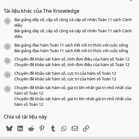
.
0
Tài liệu khác của The Knowledge
0
s
Bài giảng dãy số, cấp số cộng và cấp số nhân Toán 11 sách Cánh
a
icon tài liệu
o
diều
Bài giảng dãy số, cấp số cộng và cấp số nhân Toán 11 sách Cánh
diều
Bài giảng đạo hàm Toán 11 sách Kết nối tri thức với cuộc sống
icon tài liệu
Bài giảng đạo hàm Toán 11 sách Kết nối tri thức với cuộc sống
Chuyên đề khảo sát hàm số, tính đơn điệu của hàm số Toán 12
icon tài liệu
Chuyên đề khảo sát hàm số, tính đơn điệu của hàm số Toán 12
Chuyên đề khảo sát hàm số, cực trị của hàm số Toán 12
icon tài liệu
Chuyên đề khảo sát hàm số, cực trị của hàm số Toán 12
Chuyên đề khảo sát hàm số, giá trị lớn nhất giá trị nhỏ nhất của
icon tài liệu
hàm số Toán 12
Chuyên đề khảo sát hàm số, giá trị lớn nhất giá trị nhỏ nhất của
hàm số Toán 12
Chia sẻ tài liệu này
Bluesky
LinkedIn
Reddit
Pinterest
Tumblr
WhatsApp
Email
Link