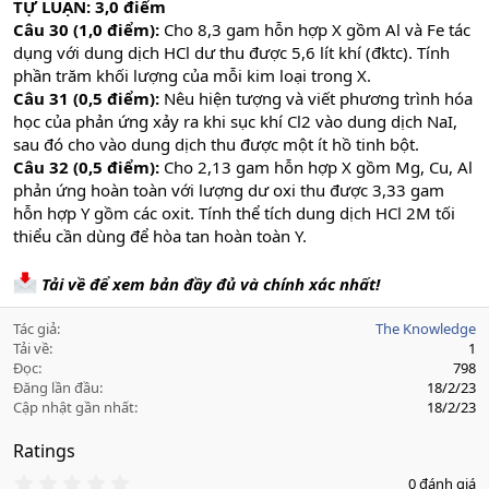
TỰ LUẬN: 3,0 điểm
Câu 30 (1,0 điểm):
Cho 8,3 gam hỗn hợp X gồm Al và Fe tác
dụng với dung dịch HCl dư thu được 5,6 lít khí (đktc). Tính
phần trăm khối lượng của mỗi kim loại trong X.
Câu 31 (0,5 điểm):
Nêu hiện tượng và viết phương trình hóa
học của phản ứng xảy ra khi sục khí Cl2 vào dung dịch NaI,
sau đó cho vào dung dịch thu được một ít hồ tinh bột.
Câu 32 (0,5 điểm):
Cho 2,13 gam hỗn hợp X gồm Mg, Cu, Al
phản ứng hoàn toàn với lượng dư oxi thu được 3,33 gam
hỗn hợp Y gồm các oxit. Tính thể tích dung dịch HCl 2M tối
thiểu cần dùng để hòa tan hoàn toàn Y.
Tải về để xem bản đầy đủ và chính xác nhất!
Tác giả
The Knowledge
Tải về
1
Đọc
798
Đăng lần đầu
18/2/23
Cập nhật gần nhất
18/2/23
Ratings
0
0 đánh giá