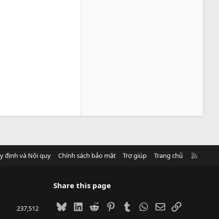
R
y định và Nội quy
Chính sách bảo mật
Trợ giúp
Trang chủ
S
S
Share this page
Bluesky
LinkedIn
Reddit
Pinterest
Tumblr
WhatsApp
Email
Link
237,512