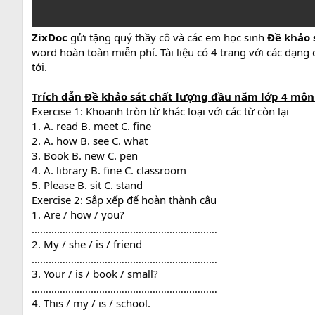
ZixDoc
gửi tặng quý thầy cô và các em học sinh
Đề khảo 
word hoàn toàn miễn phí. Tài liệu có 4 trang với các dạng 
tới.
Trích dẫn Đề khảo sát chất lượng đầu năm lớp 4 mô
Exercise 1: Khoanh tròn từ khác loại với các từ còn lại
1. A. read B. meet C. fine
2. A. how B. see C. what
3. Book B. new C. pen
4. A. library B. fine C. classroom
5. Please B. sit C. stand
Exercise 2: Sắp xếp để hoàn thành câu
1. Are / how / you?
…………………………………………………………
2. My / she / is / friend
…………………………………………………………
3. Your / is / book / small?
…………………………………………………………
4. This / my / is / school.