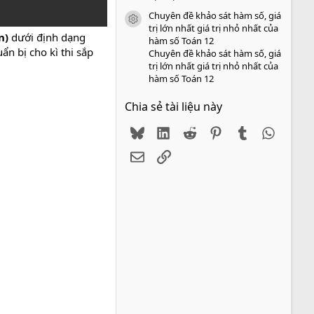
Chuyên đề khảo sát hàm số, giá
icon tài liệu
trị lớn nhất giá trị nhỏ nhất của
án)
dưới định dạng
hàm số Toán 12
ẩn bị cho kì thi sắp
Chuyên đề khảo sát hàm số, giá
trị lớn nhất giá trị nhỏ nhất của
hàm số Toán 12
Chia sẻ tài liệu này
Bluesky
LinkedIn
Reddit
Pinterest
Tumblr
WhatsA
Email
Link