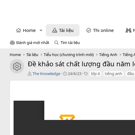
Home
Tài liệu
Thi online
Đánh giá mới nhất
Tìm tài liệu
Home
Tài liệu
Tiểu học (chương trình mới)
Tiếng Anh
Tiếng 
Đề khảo sát chất lượng đầu năm l
icon tài liệu
T
C
T
The Knowledge
24/6/23
lớp 4
tiếng anh
đầu
á
r
a
c
e
g
g
a
s
i
t
ả
i
o
n
d
a
t
e