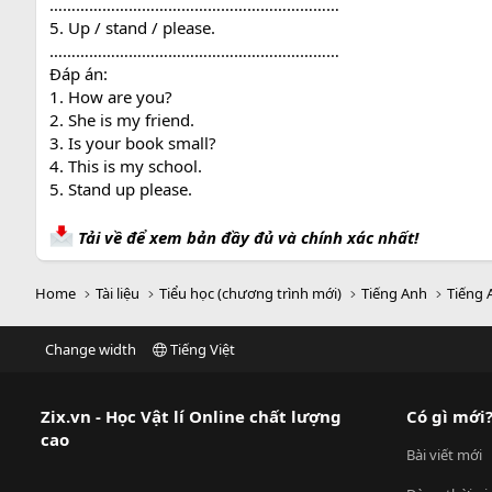
…………………………………………………………
5. Up / stand / please.
…………………………………………………………
Đáp án:
1. How are you?
2. She is my friend.
3. Is your book small?
4. This is my school.
5. Stand up please.
Tải về để xem bản đầy đủ và chính xác nhất!
Home
Tài liệu
Tiểu học (chương trình mới)
Tiếng Anh
Tiếng 
Change width
Tiếng Việt
Zix.vn - Học Vật lí Online chất lượng
Có gì mới
cao
Bài viết mới