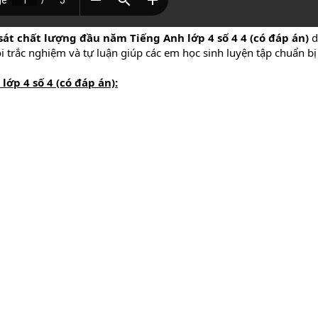
át chất lượng đầu năm Tiếng Anh lớp 4 số 4 4 (có đáp án)
d
i trắc nghiệm và tự luận giúp các em học sinh luyện tập chuẩn bị c
ớp 4 số 4 (có đáp án):