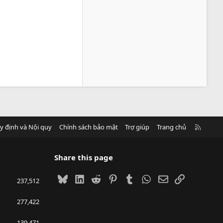
R
y định và Nội quy
Chính sách bảo mật
Trợ giúp
Trang chủ
S
S
Share this page
Bluesky
LinkedIn
Reddit
Pinterest
Tumblr
WhatsApp
Email
Link
237,512
277,422
139,471