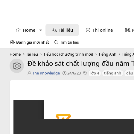
Home
Tài liệu
Thi online
Đánh giá mới nhất
Tìm tài liệu
Home
Tài liệu
Tiểu học (chương trình mới)
Tiếng Anh
Tiếng 
Đề khảo sát chất lượng đầu năm T
icon tài liệu
T
C
T
The Knowledge
24/6/23
lớp 4
tiếng anh
đầu
á
r
a
c
e
g
g
a
s
i
t
ả
i
o
n
d
a
t
e