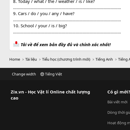
8. Today / what / the / weather / is / like?
…………………………………………………………………………………
9. Cars / do / you / any / have?
…………………………………………………………………………………
10. School / your / is / big?
…………………………………………………………………………………
Tải về để xem bản đầy đủ và chính xác nhất!
Home
Tài liệu
Tiểu học (chương trình mới)
Tiếng Anh
Tiếng 
Change width
Tiếng Việt
Zix.vn - Học Vật lí Online chất lượng
Có gì mới
cao
Bài viết mới
Dòng thời gi
Hoạt động m