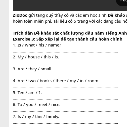
ZixDoc
gửi tặng quý thầy cô và các em học sinh
Đề khảo s
hoàn toàn miễn phí. Tài liệu có 5 trang với các dạng câu hỏ
Trích dẫn Đề khảo sát chất lượng đầu năm Tiếng Anh l
Exercise 3: Sắp xếp lại để tạo thành câu hoàn chỉnh
1. Is / what / his / name?
…………………………………………………………………………………
2. My / house / this / is.
…………………………………………………………………………………
3. Are / they / small.
…………………………………………………………………………………
4. Are / two / books / there / my / in / room.
…………………………………………………………………………………
5. Ten / am / I .
…………………………………………………………………………………
6. To / you / meet / nice.
…………………………………………………………………………………
7. Is / my / this / family.
…………………………………………………………………………………