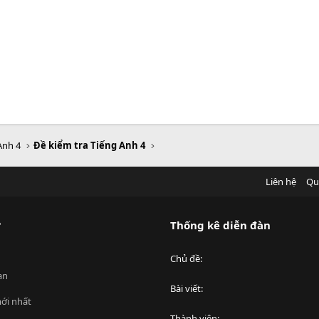
Anh 4
Đề kiểm tra Tiếng Anh 4
Liên hệ
Qu
?
Thống kê diễn đàn
Chủ đề
an
Bài viết
ới nhất
Thành viên