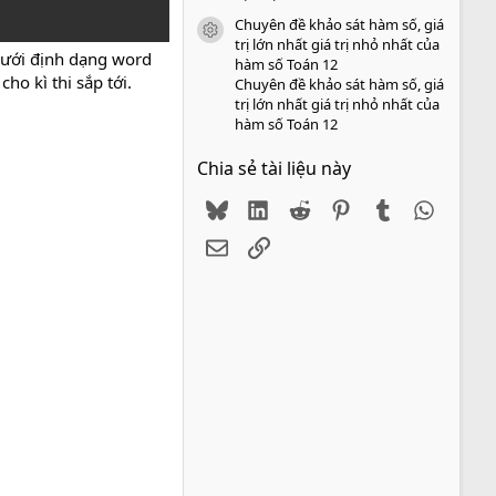
Chuyên đề khảo sát hàm số, giá
icon tài liệu
trị lớn nhất giá trị nhỏ nhất của
ưới định dạng word
hàm số Toán 12
ho kì thi sắp tới.
Chuyên đề khảo sát hàm số, giá
trị lớn nhất giá trị nhỏ nhất của
hàm số Toán 12
Chia sẻ tài liệu này
Bluesky
LinkedIn
Reddit
Pinterest
Tumblr
WhatsA
Email
Link