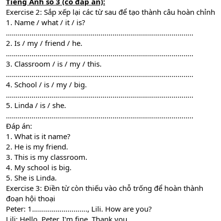
Tiếng Anh
số 3 (có đáp án):
Exercise 2: Sắp xếp lại các từ sau để tạo thành câu hoàn chỉnh
1. Name / what / it / is?
…………………………………………………………………………………..
2. Is / my / friend / he.
…………………………………………………………………………………..
3. Classroom / is / my / this.
…………………………………………………………………………………..
4. School / is / my / big.
…………………………………………………………………………………..
5. Linda / is / she.
…………………………………………………………………………………..
Đáp án:
1. What is it name?
2. He is my friend.
3. This is my classroom.
4. My school is big.
5. She is Linda.
Exercise 3: Điền từ còn thiếu vào chỗ trống để hoàn thành
đoạn hội thoại
Peter: 1………………………., Lili. How are you?
Lili: Hello, Peter. I'm fine. Thank you.