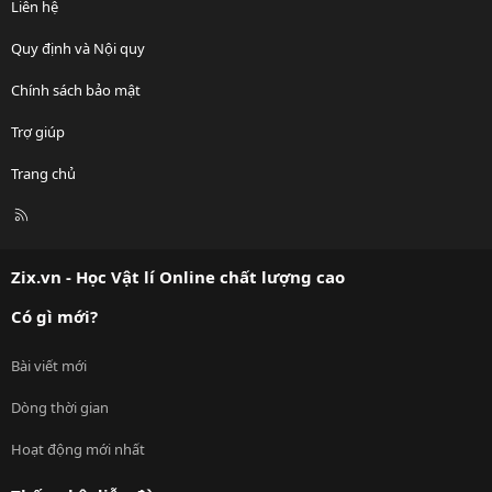
Liên hệ
Quy định và Nội quy
Chính sách bảo mật
Trợ giúp
Trang chủ
R
S
S
Zix.vn - Học Vật lí Online chất lượng cao
Có gì mới?
Bài viết mới
Dòng thời gian
Hoạt động mới nhất