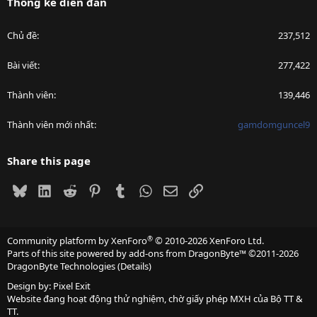
Thống kê diễn đàn
Chủ đề
237,512
Bài viết
277,422
Thành viên
139,446
Thành viên mới nhất
gamdomguncel9
Share this page
Bluesky
LinkedIn
Reddit
Pinterest
Tumblr
WhatsApp
Email
Link
®
Community platform by XenForo
© 2010-2026 XenForo Ltd.
Parts of this site powered by
add-ons from DragonByte™
©2011-2026
DragonByte Technologies
(
Details
)
Design by:
Pixel Exit
Website đang hoạt động thử nghiệm, chờ giấy phép MXH của Bộ TT &
TT.