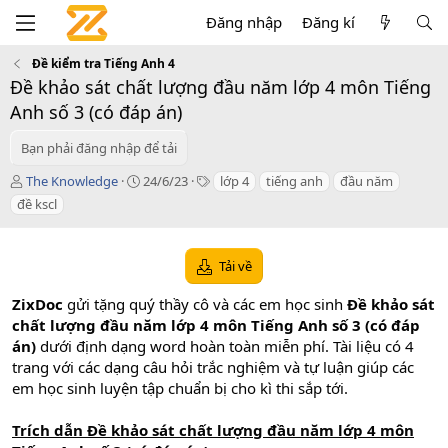
Đăng nhập
Đăng kí
Đề kiểm tra Tiếng Anh 4
Đề khảo sát chất lượng đầu năm lớp 4 môn Tiếng
Anh số 3 (có đáp án)
Bạn phải đăng nhập để tải
T
C
T
The Knowledge
24/6/23
lớp 4
tiếng anh
đầu năm
á
r
a
đề kscl
c
e
g
g
a
s
i
t
Tải về
ả
i
o
ZixDoc
gửi tặng quý thầy cô và các em học sinh
Đề khảo sát
n
d
chất lượng đầu năm lớp 4 môn
Tiếng Anh
số 3 (có đáp
a
án)
dưới định dạng word hoàn toàn miễn phí. Tài liệu có 4
t
trang với các dạng câu hỏi trắc nghiệm và tự luận giúp các
e
em học sinh luyện tập chuẩn bị cho kì thi sắp tới.
Trích dẫn Đề khảo sát chất lượng đầu năm lớp 4 môn