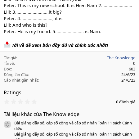
Peter: This is my new school. It is Hien Nam 2…………………….
Lili: 3………………………it big?
Peter: 4…………………….., it is.
Lili: And who is this?
Peter: He is my friend. 5………………….. is Nam.
Tải về để xem bản đầy đủ và chính xác nhất!
Tác giả
The Knowledge
Tải về
0
Đọc
603
Đăng lần đầu
24/6/23
Cập nhật gần nhất
24/6/23
Ratings
0
0 đánh giá
.
0
Tài liệu khác của The Knowledge
0
s
Bài giảng dãy số, cấp số cộng và cấp số nhân Toán 11 sách Cánh
a
icon tài liệu
o
diều
Bài giảng dãy số, cấp số cộng và cấp số nhân Toán 11 sách Cánh