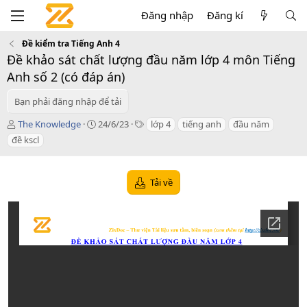
Đăng nhập
Đăng kí
Đề kiểm tra Tiếng Anh 4
Đề khảo sát chất lượng đầu năm lớp 4 môn Tiếng
Anh số 2 (có đáp án)
Bạn phải đăng nhập để tải
T
C
T
The Knowledge
24/6/23
lớp 4
tiếng anh
đầu năm
á
r
a
đề kscl
c
e
g
g
a
s
i
t
Tải về
ả
i
o
n
d
a
t
e