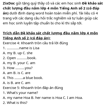
ZixDoc
gửi tặng quý thầy cô và các em học sinh
Đề khảo sát
chất lượng đầu năm lớp 4 môn
Tiếng Anh
số 2 (có đáp
án)
dưới định dạng word hoàn toàn miễn phí. Tài liệu có 4
trang với các dạng câu hỏi trắc nghiệm và tự luận giúp các
em học sinh luyện tập chuẩn bị cho kì thi sắp tới.
Trích dẫn Đề khảo sát chất lượng đầu năm lớp 4 môn
Tiếng Anh
số 2 (có đáp án):
Exercise 4: Khoanh tròn câu trả lời đúng
1. ………….name is Lisa
A. my B. up C. she
2. Open ………..book.
A. my B. your C. am
3. How ……….you?
A. am B. is C. are
4. This ………a blue book.
A. is B. are C. am
Exercise 5: Khoanh tròn đáp án đúng
1. What's your name?
A. my name Hoa B. her name is Hoa C. I am Hoa.
2. What is this?