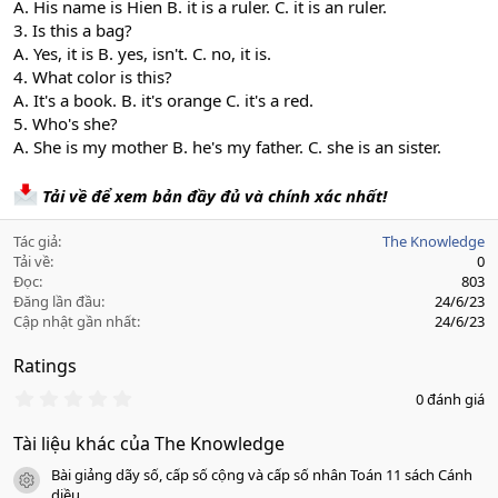
A. His name is Hien B. it is a ruler. C. it is an ruler.
3. Is this a bag?
A. Yes, it is B. yes, isn't. C. no, it is.
4. What color is this?
A. It's a book. B. it's orange C. it's a red.
5. Who's she?
A. She is my mother B. he's my father. C. she is an sister.
Tải về để xem bản đầy đủ và chính xác nhất!
Tác giả
The Knowledge
Tải về
0
Đọc
803
Đăng lần đầu
24/6/23
Cập nhật gần nhất
24/6/23
Ratings
0
0 đánh giá
.
0
Tài liệu khác của The Knowledge
0
s
Bài giảng dãy số, cấp số cộng và cấp số nhân Toán 11 sách Cánh
a
icon tài liệu
o
diều