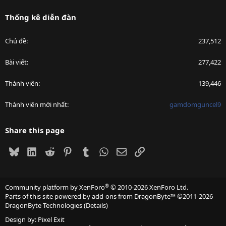
Thống kê diễn đàn
Chủ đề
237,512
Bài viết
277,422
Thành viên
139,446
Thành viên mới nhất
gamdomguncel9
Share this page
Bluesky
LinkedIn
Reddit
Pinterest
Tumblr
WhatsApp
Email
Link
®
Community platform by XenForo
© 2010-2026 XenForo Ltd.
Parts of this site powered by
add-ons from DragonByte™
©2011-2026
DragonByte Technologies
(
Details
)
Design by:
Pixel Exit