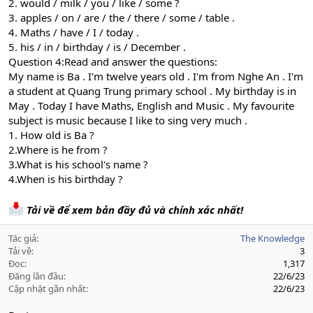
2. would / milk / you / like / some ?
3. apples / on / are / the / there / some / table .
4. Maths / have / I / today .
5. his / in / birthday / is / December .
Question 4:Read and answer the questions:
My name is Ba . I'm twelve years old . I'm from Nghe An . I'm
a student at Quang Trung primary school . My birthday is in
May . Today I have Maths, English and Music . My favourite
subject is music because I like to sing very much .
1. How old is Ba ?
2.Where is he from ?
3.What is his school's name ?
4.When is his birthday ?
Tải về để xem bản đầy đủ và chính xác nhất!
Tác giả
The Knowledge
Tải về
3
Đọc
1,317
Đăng lần đầu
22/6/23
Cập nhật gần nhất
22/6/23