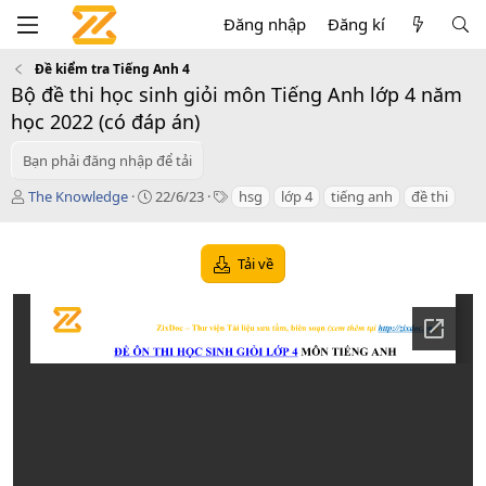
Đăng nhập
Đăng kí
Đề kiểm tra Tiếng Anh 4
Bộ đề thi học sinh giỏi môn Tiếng Anh lớp 4 năm
học 2022 (có đáp án)
Bạn phải đăng nhập để tải
T
C
T
The Knowledge
22/6/23
hsg
lớp 4
tiếng anh
đề thi
á
r
a
c
e
g
g
a
s
Tải về
i
t
ả
i
o
n
d
a
t
e