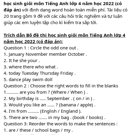
học sinh giỏi môn Tiếng Anh lớp 4 năm học 2022 (có
đáp án)
với định dạng word hoàn toàn miễn phí. Tài liệu có
20 trang gồm 9 đề với các câu hỏi trắc nghiệm và tự luận
giúp các em luyện tập cho kì kiểm tra sắp tới.
Trích dẫn
Bộ đề thi học sinh giỏi
môn Tiếng Anh lớp 4
năm học 2022
(có đáp án):
Question 1 : Circle the odd one out .
1. January November member October .
2. It he she your .
3. where there who what .
4. today Tuesday Thursday Friday .
5. dance play swim doll
Question 2 : Choose the right words to fill in the blanks
1………. are you from ? (Where / When ) .
2. My birthday is ….. September . ( on / in ) .
3. Would you like an …… ? (banana / apple) .
4. I'm from ……… (English / England ).
5. There are two ……. in my bag . (book / books) .
Question 3: Reorder the words to make the sentences :
1. are / these / school bags / my .