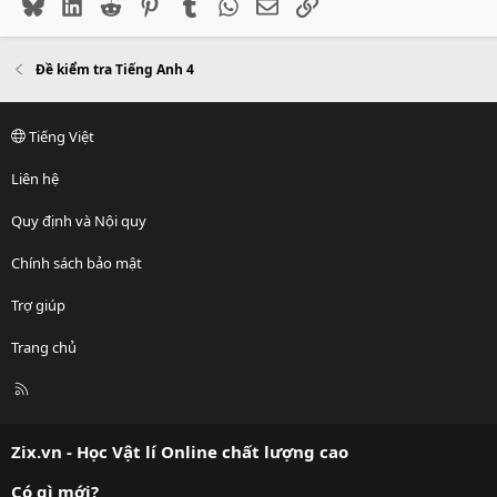
Bluesky
LinkedIn
Reddit
Pinterest
Tumblr
WhatsApp
Email
Link
Đề kiểm tra Tiếng Anh 4
Tiếng Việt
Liên hệ
Quy định và Nội quy
Chính sách bảo mật
Trợ giúp
Trang chủ
R
S
S
Zix.vn - Học Vật lí Online chất lượng cao
Có gì mới?