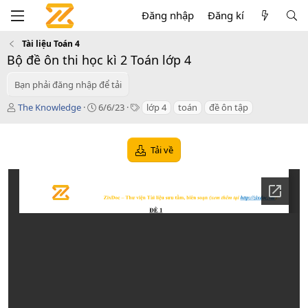
Đăng nhập
Đăng kí
Tài liệu Toán 4
Bộ đề ôn thi học kì 2 Toán lớp 4
Bạn phải đăng nhập để tải
T
C
T
The Knowledge
6/6/23
lớp 4
toán
đề ôn tập
á
r
a
c
e
g
g
a
s
Tải về
i
t
ả
i
o
n
d
a
t
e