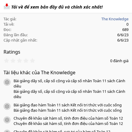
Tải về để xem bản đầy đủ và chính xác nhất!
Tác giả
The Knowledge
Tải về
0
Đọc
689
Đăng lần đầu
6/6/23
Cập nhật gần nhất
6/6/23
Ratings
0
0 đánh giá
.
0
Tài liệu khác của The Knowledge
0
s
Bài giảng dãy số, cấp số cộng và cấp số nhân Toán 11 sách Cánh
a
icon tài liệu
o
diều
Bài giảng dãy số, cấp số cộng và cấp số nhân Toán 11 sách Cánh
diều
Bài giảng đạo hàm Toán 11 sách Kết nối tri thức với cuộc sống
icon tài liệu
Bài giảng đạo hàm Toán 11 sách Kết nối tri thức với cuộc sống
Chuyên đề khảo sát hàm số, tính đơn điệu của hàm số Toán 12
icon tài liệu
Chuyên đề khảo sát hàm số, tính đơn điệu của hàm số Toán 12
Chuyên đề khảo sát hàm số, cực trị của hàm số Toán 12