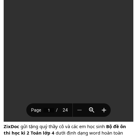
ZixDoc
gửi tặng quý thầy cô và các em học sinh
Bộ đề ôn
th
i học kì 2 Toán lớp 4
dưới định dạng word hoàn toàn