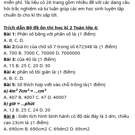
miễn phí. Tài liệu có 26 trang gồm nhiều đề với các dạng câu
hỏi trắc nghiệm và tự luận giúp các em học sinh luyện tập
chuẩn bị cho kì thi sắp tới.
Trích dẫn
Bộ đề ôn thi học kì 2 Toán lớp 4
:
Bài 1:
Phân số bằng với phân số là: (1 điểm)
A. B. C. D.
Bài 2:
Giá trị của chữ số 7 trong số 672348 là: (1 điểm)
A. 700 B. 7000 C. 70000 D. 7000000
Bài 3:
của 40 là: (1 điểm)
A. 15 B. 25 C. 20 D. 30
Bài 4:
phân số tối giản là: (1 điểm)
A. B. C. D.
Bài 5:
Số thích hợp viết vào chỗ trống là:(1 điểm)
a) 4m² 7cm² = ...cm²
A. 407 B. 4007 C. 47 D. 40007
b) giờ = ...phút
A. 12 B. 25 C. 24 D. 20
Bài 6
: Diện tích hình bình hành có độ dài đáy là 3 dm, chiều
cao 23cm là :(1 điểm)
A. 690cm B. 690cm2 C. 69dm2 D. 69cm2