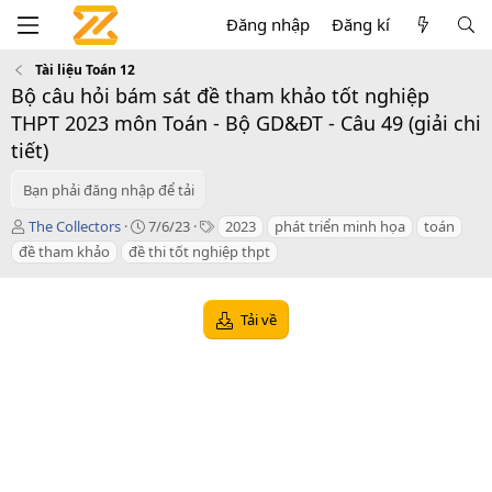
Đăng nhập
Đăng kí
Tài liệu Toán 12
Bộ câu hỏi bám sát đề tham khảo tốt nghiệp
THPT 2023 môn Toán - Bộ GD&ĐT - Câu 49 (giải chi
tiết)
Bạn phải đăng nhập để tải
T
C
T
The Collectors
7/6/23
2023
phát triển minh họa
toán
á
r
a
đề tham khảo
đề thi tốt nghiệp thpt
c
e
g
g
a
s
i
t
Tải về
ả
i
o
n
d
a
t
e