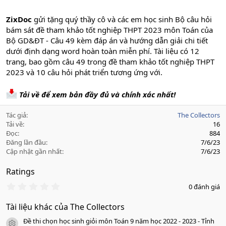
ZixDoc
gửi tặng quý thầy cô và các em học sinh Bộ câu hỏi
bám sát đề tham khảo tốt nghiệp THPT 2023 môn Toán của
Bộ GD&ĐT - Câu 49 kèm đáp án và hướng dẫn giải chi tiết
dưới định dạng word hoàn toàn miễn phí. Tài liệu có 12
trang, bao gồm câu 49 trong đề tham khảo tốt nghiệp THPT
2023 và 10 câu hỏi phát triển tương ứng với.
Tải về để xem bản đầy đủ và chính xác nhất!
Tác giả
The Collectors
Tải về
16
Đọc
884
Đăng lần đầu
7/6/23
Cập nhật gần nhất
7/6/23
Ratings
0
0 đánh giá
.
0
Tài liệu khác của The Collectors
0
s
Đề thi chọn học sinh giỏi môn Toán 9 năm học 2022 - 2023 - Tỉnh
a
icon tài liệu