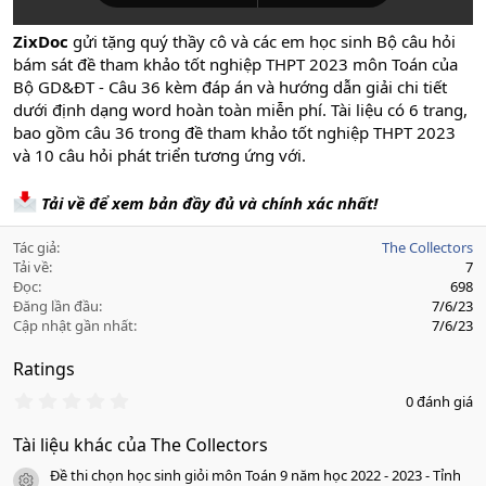
ZixDoc
gửi tặng quý thầy cô và các em học sinh Bộ câu hỏi
bám sát đề tham khảo tốt nghiệp THPT 2023 môn Toán của
Bộ GD&ĐT - Câu 36 kèm đáp án và hướng dẫn giải chi tiết
dưới định dạng word hoàn toàn miễn phí. Tài liệu có 6 trang,
bao gồm câu 36 trong đề tham khảo tốt nghiệp THPT 2023
và 10 câu hỏi phát triển tương ứng với.
Tải về để xem bản đầy đủ và chính xác nhất!
Tác giả
The Collectors
Tải về
7
Đọc
698
Đăng lần đầu
7/6/23
Cập nhật gần nhất
7/6/23
Ratings
0
0 đánh giá
.
0
Tài liệu khác của The Collectors
0
s
Đề thi chọn học sinh giỏi môn Toán 9 năm học 2022 - 2023 - Tỉnh
a
icon tài liệu