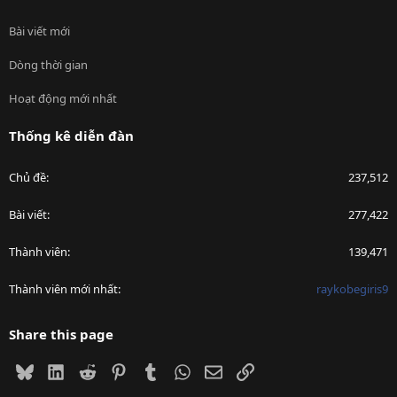
Bài viết mới
Dòng thời gian
Hoạt động mới nhất
Thống kê diễn đàn
Chủ đề
237,512
Bài viết
277,422
Thành viên
139,471
Thành viên mới nhất
raykobegiris9
Share this page
Bluesky
LinkedIn
Reddit
Pinterest
Tumblr
WhatsApp
Email
Link