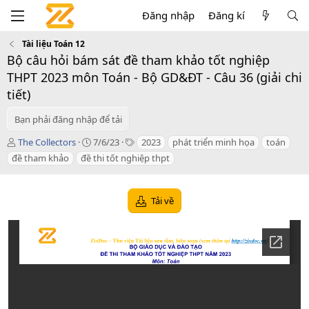
Đăng nhập
Đăng kí
Tài liệu Toán 12
Bộ câu hỏi bám sát đề tham khảo tốt nghiệp
THPT 2023 môn Toán - Bộ GD&ĐT - Câu 36 (giải chi
tiết)
Bạn phải đăng nhập để tải
T
C
T
The Collectors
7/6/23
2023
phát triển minh họa
toán
á
r
a
đề tham khảo
đề thi tốt nghiệp thpt
c
e
g
g
a
s
i
t
Tải về
ả
i
o
n
d
a
t
e