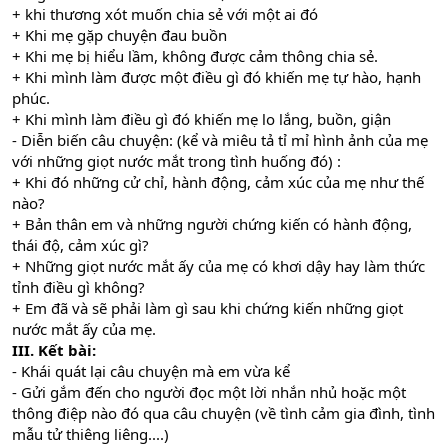
+ khi thương xót muốn chia sẻ với một ai đó
+ Khi mẹ gặp chuyện đau buồn
+ Khi mẹ bị hiểu lầm, không được cảm thông chia sẻ.
+ Khi mình làm được một điều gì đó khiến mẹ tự hào, hạnh
phúc.
+ Khi mình làm điều gì đó khiến mẹ lo lắng, buồn, giận
- Diễn biến câu chuyện: (kể và miêu tả tỉ mỉ hình ảnh của mẹ
với những giọt nước mắt trong tình huống đó) :
+ Khi đó những cử chỉ, hành động, cảm xúc của mẹ như thế
nào?
+ Bản thân em và những người chứng kiến có hành động,
thái độ, cảm xúc gì?
+ Những giọt nước mắt ấy của mẹ có khơi dậy hay làm thức
tỉnh điều gì không?
+ Em đã và sẽ phải làm gì sau khi chứng kiến những giọt
nước mắt ấy của mẹ.
III. Kết bài:
- Khái quát lại câu chuyện mà em vừa kể
- Gửi gắm đến cho người đọc một lời nhắn nhủ hoặc một
thông điệp nào đó qua câu chuyện (về tình cảm gia đình, tình
mẫu tử thiêng liêng....)