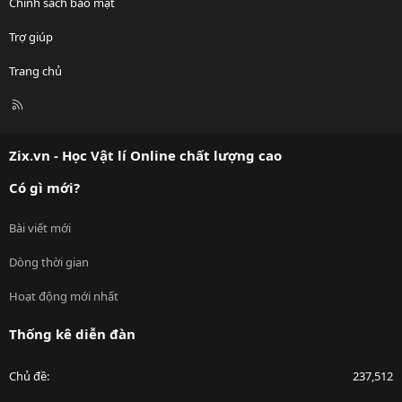
Chính sách bảo mật
Trợ giúp
Trang chủ
R
S
S
Zix.vn - Học Vật lí Online chất lượng cao
Có gì mới?
Bài viết mới
Dòng thời gian
Hoạt động mới nhất
Thống kê diễn đàn
Chủ đề
237,512