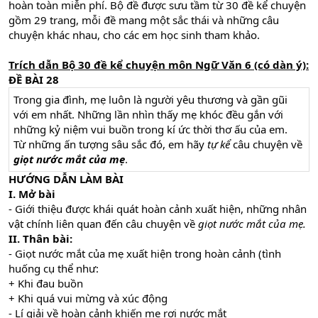
hoàn toàn miễn phí. Bộ đề được sưu tầm từ 30 đề kể chuyện
gồm 29 trang, mỗi đề mang một sắc thái và những câu
chuyện khác nhau, cho các em học sinh tham khảo.
Trích dẫn Bộ 30 đề kể chuyện môn Ngữ Văn 6 (có dàn ý):
ĐỀ BÀI 28
Trong gia đình, mẹ luôn là người yêu thương và gần gũi
với em nhất. Những lần nhìn thấy mẹ khóc đều gắn với
những kỷ niệm vui buồn trong kí ức thời thơ ấu của em.
Từ những ấn tượng sâu sắc đó, em hãy
tự
kể
câu chuyện về
giọt nước mắt
của mẹ
.
HƯỚNG DẪN LÀM BÀI
I. Mở bài
- Giới thiệu được khái quát hoàn cảnh xuất hiện, những nhân
vật chính liên quan đến câu chuyện về
giọt nước mắt
của mẹ.
II. Thân bài:
- Giọt nước mắt của mẹ xuất hiện trong hoàn cảnh (tình
huống cụ thể như:
+ Khi đau buồn
+ Khi quá vui mừng và xúc động
- Lí giải về hoàn cảnh khiến mẹ rơi nước mắt