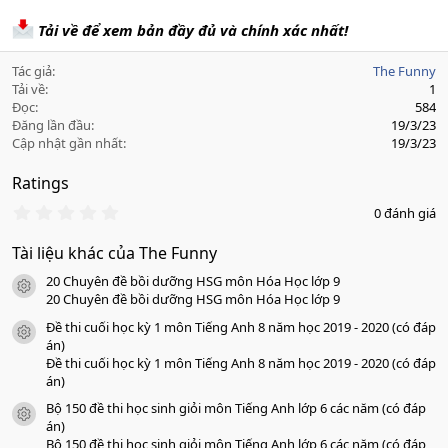
Tải về để xem bản đầy đủ và chính xác nhất!
Tác giả
The Funny
Tải về
1
Đọc
584
Đăng lần đầu
19/3/23
Cập nhật gần nhất
19/3/23
Ratings
0
0 đánh giá
.
0
Tài liệu khác của The Funny
0
s
20 Chuyên đề bồi dưỡng HSG môn Hóa Học lớp 9
a
icon tài liệu
o
20 Chuyên đề bồi dưỡng HSG môn Hóa Học lớp 9
Đề thi cuối học kỳ 1 môn Tiếng Anh 8 năm học 2019 - 2020 (có đáp
icon tài liệu
án)
Đề thi cuối học kỳ 1 môn Tiếng Anh 8 năm học 2019 - 2020 (có đáp
án)
Bộ 150 đề thi học sinh giỏi môn Tiếng Anh lớp 6 các năm (có đáp
icon tài liệu
án)
Bộ 150 đề thi học sinh giỏi môn Tiếng Anh lớp 6 các năm (có đáp