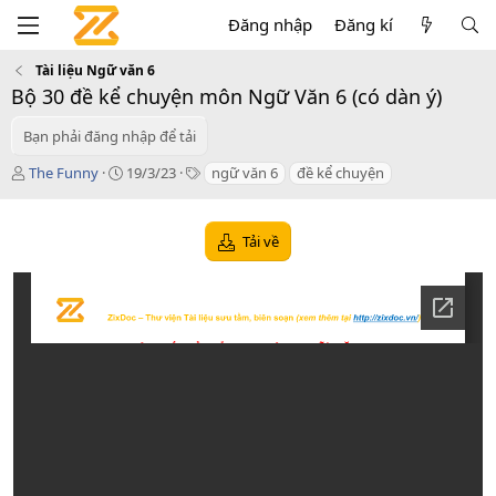
Đăng nhập
Đăng kí
Tài liệu Ngữ văn 6
Bộ 30 đề kể chuyện môn Ngữ Văn 6 (có dàn ý)
Bạn phải đăng nhập để tải
T
C
T
The Funny
19/3/23
ngữ văn 6
đề kể chuyện
á
r
a
c
e
g
g
a
s
Tải về
i
t
ả
i
o
n
d
a
t
e