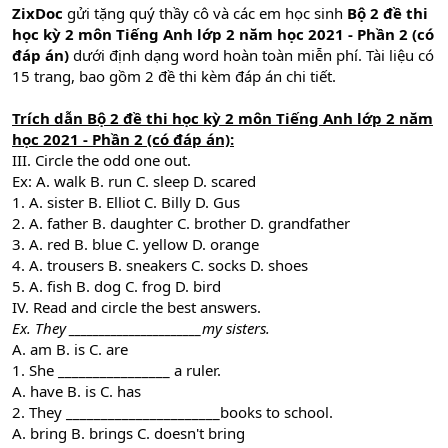
ZixDoc
gửi tặng quý thầy cô và các em học sinh
Bộ 2 đề thi
học kỳ 2 môn Tiếng Anh lớp 2 năm học 2021 - Phần 2 (có
đáp án)
dưới định dạng word hoàn toàn miễn phí. Tài liệu có
15 trang, bao gồm 2 đề thi kèm đáp án chi tiết.
Trích dẫn Bộ 2 đề thi học kỳ 2 môn Tiếng Anh lớp 2 năm
học 2021 - Phần 2 (có đáp án):
III. Circle the odd one out.
Ex: A. walk B. run C. sleep D. scared
1. A. sister B. Elliot C. Billy D. Gus
2. A. father B. daughter C. brother D. grandfather
3. A. red B. blue C. yellow D. orange
4. A. trousers B. sneakers C. socks D. shoes
5. A. fish B. dog C. frog D. bird
IV. Read and circle the best answers.
Ex. They ______________________my sisters.
A. am B. is C. are
1. She ________________ a ruler.
A. have B. is C. has
2. They ______________________books to school.
A. bring B. brings C. doesn't bring