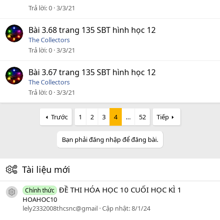
Trả lời
0
3/3/21
Bài 3.68 trang 135 SBT hình học 12
The Collectors
Trả lời
0
3/3/21
Bài 3.67 trang 135 SBT hình học 12
The Collectors
Trả lời
0
3/3/21
Trước
1
2
3
4
…
52
Tiếp
Bạn phải đăng nhập để đăng bài.
Tài liệu mới
ĐỀ THI HÓA HỌC 10 CUỐI HỌC KÌ 1
Chính thức
icon tài liệu
HOAHOC10
lely2332008thcsnc@gmail
Cập nhật:
8/1/24