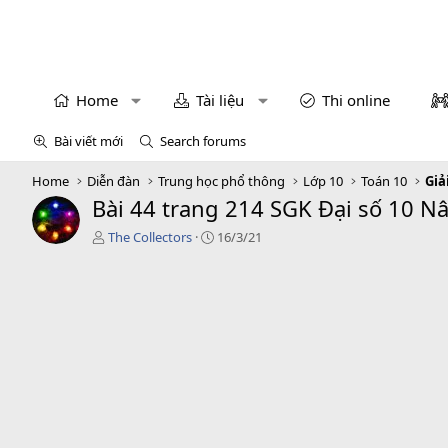
Home
Tài liệu
Thi online
Bài viết mới
Search forums
Home
Diễn đàn
Trung học phổ thông
Lớp 10
Toán 10
Giả
Bài 44 trang 214 SGK Đại số 10 N
T
C
The Collectors
16/3/21
á
r
c
e
g
a
i
t
ả
i
o
n
d
a
t
e