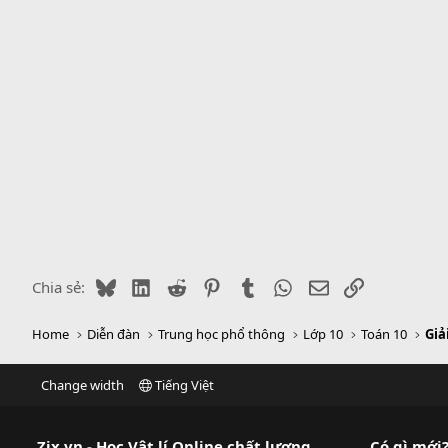
Bluesky
LinkedIn
Reddit
Pinterest
Tumblr
WhatsApp
Email
Link
Chia sẻ:
Home
Diễn đàn
Trung học phổ thông
Lớp 10
Toán 10
Giả
Change width
Tiếng Việt
Zix.vn - Học Vật lí Online chất lượng
Có gì mới