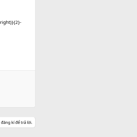
right)}{2}-
ăng kí để trả lời.