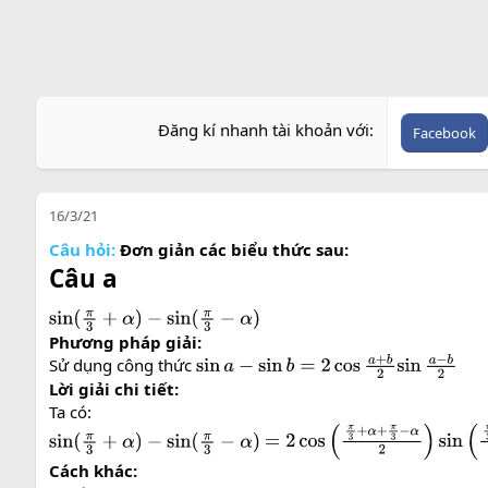
Đăng kí nhanh tài khoản với
Facebook
16/3/21
Câu hỏi:
Đơn giản các biểu thức sau:
Câu a
sin
(
π
3
+
α
)
−
sin
(
π
3
−
α
)
Phương pháp giải:
Sử dụng công thức
sin
a
−
sin
b
=
2
cos
a
+
b
2
sin
a
−
b
2
Lời giải chi tiết:
Ta có:
sin
(
π
3
+
α
)
−
sin
(
π
3
−
α
)
=
2
cos
(
π
3
+
α
+
π
3
−
α
2
)
sin
(
π
3
+
α
Cách khác: