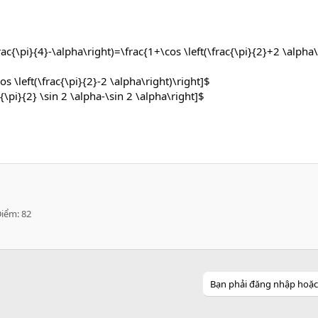
rac{\pi}{4}-\alpha\right)=\frac{1+\cos \left(\frac{\pi}{2}+2 \alpha\
os \left(\frac{\pi}{2}-2 \alpha\right)\right]$
c{\pi}{2} \sin 2 \alpha-\sin 2 \alpha\right]$
Điểm
82
Bạn phải đăng nhập hoặc đ