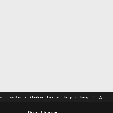
R
y định và Nội quy
Chính sách bảo mật
Trợ giúp
Trang chủ
S
S
Share this page