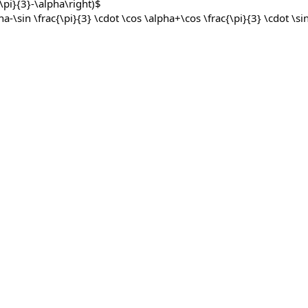
{\pi}{3}-\alpha\right)$
ha-\sin \frac{\pi}{3} \cdot \cos \alpha+\cos \frac{\pi}{3} \cdot \si
n
2
α
2
=
−
sin
2
α