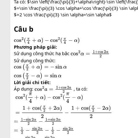
Ta có: $\sin \left(\frac{\pi}{3}+\alpha\right)-\sin \left(\frac
$=\sin \frac{\pi}{3} \cos \alpha+\cos \frac{\pi}{3} \sin \alp
$=2 \cos \frac{\pi}{3} \sin \alpha=\sin \alpha$
Câu b
cos
2
(
π
4
+
α
)
−
cos
2
(
π
4
−
α
)
Phương pháp giải:
Sử dụng công thức hạ bậc
cos
2
α
=
1
+
cos
2
α
2
Sử dụng công thức:
cos
(
π
2
+
α
)
=
−
sin
α
cos
(
π
2
−
α
)
=
sin
α
Lời giải chi tiết:
Áp dụng:
, ta có:
cos
2
a
=
1
+
cos
2
a
2
cos
2
(
π
4
+
α
)
−
cos
2
(
π
4
−
α
)
=
1
+
cos
(
π
2
+
2
α
)
2
−
1
+
cos
(
π
2
−
2
α
)
2
=
1
−
sin
2
α
2
−
1
+
sin
2
α
2
=
1
2
−
sin
2
α
2
−
1
2
−
sin
2
α
2
=
−
sin
2
α
2
−
si