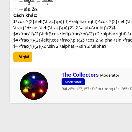
Cách khác:
$\cos ^{2}\left(\frac{\pi}{4}+\alpha\right)-\cos ^{2}\left(\f
\frac{1+\cos \left(\frac{\pi}{2}-2 \alpha\right)}{2}$
$=\frac{1}{2}\left[\cos \left(\frac{\pi}{2}+2 \alpha\right)-\c
$=\frac{1}{2}\left[\cos \frac{\pi}{2} \cos 2 \alpha-\sin \fra
$=\frac{1}{2}(-2 \sin 2 \alpha)=-\sin 2 \alpha$
Lời giải
W
The Collectors
Moderator
r
Moderator
i
Bài viết
127,157
Điểm tương tác
265
t
t
e
n
b
y