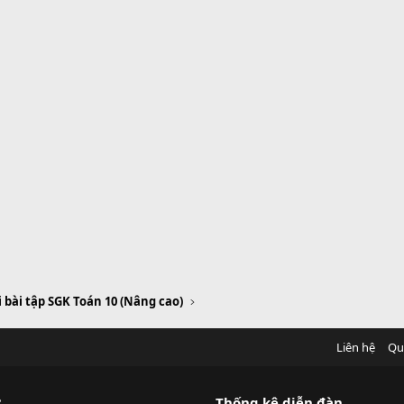
i bài tập SGK Toán 10 (Nâng cao)
Liên hệ
Qu
?
Thống kê diễn đàn