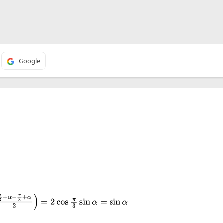
Google
−
π
3
+
α
2
)
=
2
cos
π
3
sin
α
=
sin
α