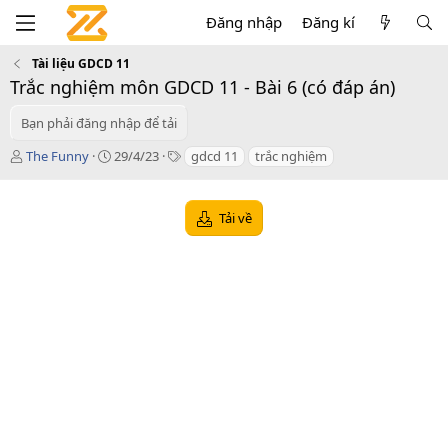
Đăng nhập
Đăng kí
Tài liệu GDCD 11
Trắc nghiệm môn GDCD 11 - Bài 6 (có đáp án)
Bạn phải đăng nhập để tải
T
C
T
The Funny
29/4/23
gdcd 11
trắc nghiệm
á
r
a
c
e
g
g
a
s
Tải về
i
t
ả
i
o
n
d
a
t
e