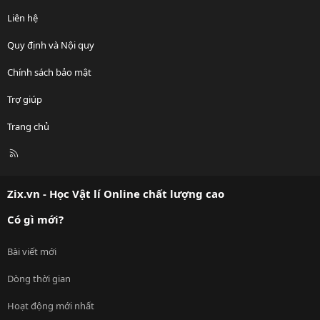
Liên hệ
Quy định và Nội quy
Chính sách bảo mật
Trợ giúp
Trang chủ
R
S
S
Zix.vn - Học Vật lí Online chất lượng cao
Có gì mới?
Bài viết mới
Dòng thời gian
Hoạt động mới nhất