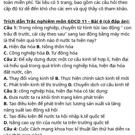
toàn miễn phí. Tài liệu có 5 trang, bao gồm các câu hỏi theo
cấp độ từ dễ đến khó cho các em và quý thầy cô tham khảo.
Trích dẫn Trắc nghiệm môn GDCD 11 - Bài 6 (có đáp án):
Câu 1:
Trong nông nghiệp, chuyển từ hình tức lao động " con
trâu đi trước, cái cày theo sau" sang lao động bằng máy móc
là thể hiện quá trình nào ở nước ta hiện nay?
A.
Hiện đại hóa
B.
Nông thôn hóa
C.
Công nghiệp hóa
D.
Tự động hóa
Câu 2:
Để xây dựng được một cơ cấu kinh tế hợp lí, hiện đại
và hiểu quả trong quá trình công nghiệp hóa, hiện đại hóa
đất nước, cần
A.
Thay đổi vùng kinh tế
B.
Thực hiện chính sách kinh tế mới
C.
Phát triển kinh tế thị trường
D.
Chuyển dịch cơ cấu kinh tế
Câu 3:
công nghiệp hóa, hiện đại hóa có tác dụng:
A.
Đưa nước ta ra khỏi tình trạng kém phát triển
B.
Tạo điều kiện để phát triển lực lượng sản xuất và tăng
năng suất lao động xã hội
C.
Tạo điều kiện để nước ta hội nhập k.tế quốc tế
D.
Nâng cao uy tín của nước ta trên trường quốc tế
Câu 4:
Cuộc Cách mạng khoa học kỉ thuật lần thứ hai diễn ra