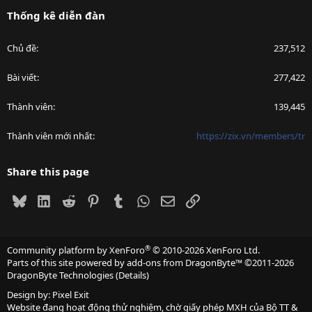
Thống kê diễn đàn
Chủ đề
237,512
Bài viết
277,422
Thành viên
139,445
Thành viên mới nhất
https://zix.vn/members/tr
Share this page
Bluesky
LinkedIn
Reddit
Pinterest
Tumblr
WhatsApp
Email
Link
®
Community platform by XenForo
© 2010-2026 XenForo Ltd.
Parts of this site powered by
add-ons from DragonByte™
©2011-2026
DragonByte Technologies
(
Details
)
Design by:
Pixel Exit
Website đang hoạt động thử nghiệm, chờ giấy phép MXH của Bộ TT &