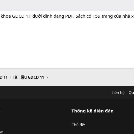
o khoa GDCD 11 dưới định dạng PDF. Sách có 159 trang của nhà xu
D 11
Tài liệu GDCD 11
Liên hệ
Qu
?
Thống kê diễn đàn
Chủ đề
an