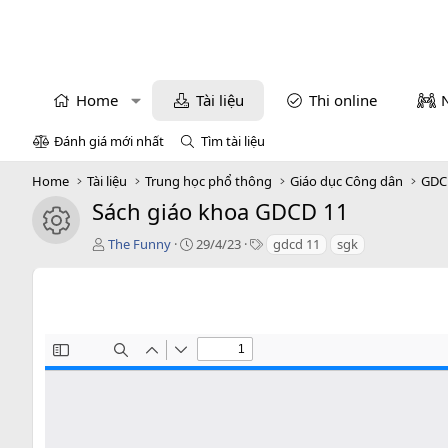
Home
Tài liệu
Thi online
Đánh giá mới nhất
Tìm tài liệu
Home
Tài liệu
Trung học phổ thông
Giáo dục Công dân
GDC
Sách giáo khoa GDCD 11
icon tài liệu
T
C
T
The Funny
29/4/23
gdcd 11
sgk
á
r
a
c
e
g
g
a
s
i
t
ả
i
o
n
d
a
t
e