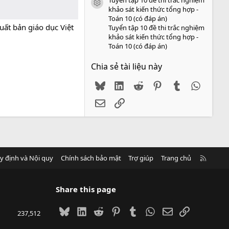
icon tài liệu
khảo sát kiến thức tổng hợp -
Toán 10 (có đáp án)
ất bản giáo dục Việt
Tuyển tập 10 đề thi trắc nghiệm
khảo sát kiến thức tổng hợp -
Toán 10 (có đáp án)
Chia sẻ tài liệu này
Bluesky
LinkedIn
Reddit
Pinterest
Tumblr
WhatsA
Email
Link
R
y định và Nội quy
Chính sách bảo mật
Trợ giúp
Trang chủ
S
S
Share this page
Bluesky
LinkedIn
Reddit
Pinterest
Tumblr
WhatsApp
Email
Link
237,512