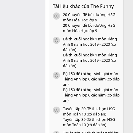
0
Tài liệu khác của The Funny
0
s
20 Chuyên đề bồi dưỡng HSG
a
icon tài liệu
o
môn Hóa Học lớp 9
20 Chuyên đề bồi dưỡng HSG
môn Hóa Học lớp 9
Đề thi cuối học kỳ 1 môn Tiếng
icon tài liệu
Anh 8 năm học 2019 - 2020 (có
đáp án)
Đề thi cuối học kỳ 1 môn Tiếng
Anh 8 năm học 2019 - 2020 (có
đáp án)
Bộ 150 đề thi học sinh giỏi môn
icon tài liệu
Tiếng Anh lớp 6 các năm (có đáp
án)
Bộ 150 đề thi học sinh giỏi môn
Tiếng Anh lớp 6 các năm (có đáp
án)
Tuyển tập 39 đề thi chọn HSG
icon tài liệu
môn Toán 10 (có đáp án)
Tuyển tập 39 đề thi chọn HSG
môn Toán 10 (có đáp án)
Tuyển tập 10 đề thi trắc nghiệm