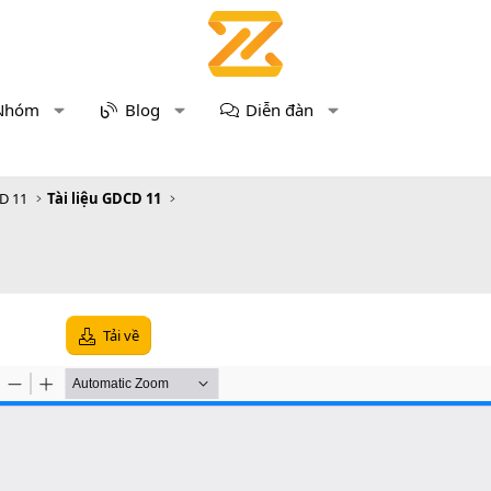
Nhóm
Blog
Diễn đàn
D 11
Tài liệu GDCD 11
Tải về