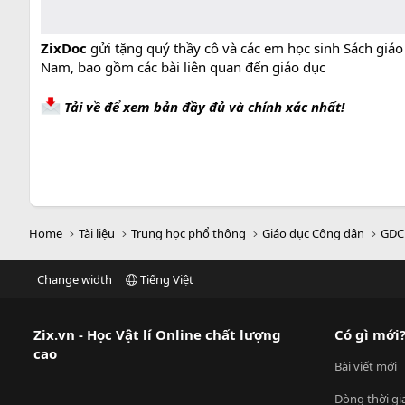
ZixDoc
gửi tặng quý thầy cô và các em học sinh Sách giá
Nam, bao gồm các bài liên quan đến giáo dục
Tải về để xem bản đầy đủ và chính xác nhất!
Home
Tài liệu
Trung học phổ thông
Giáo dục Công dân
GDC
Change width
Tiếng Việt
Zix.vn - Học Vật lí Online chất lượng
Có gì mới
cao
Bài viết mới
Dòng thời gi