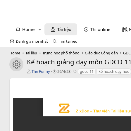
Home
Tài liệu
Thi online
Đánh giá mới nhất
Tìm tài liệu
Home
Tài liệu
Trung học phổ thông
Giáo dục Công dân
GDC
Kế hoạch giảng dạy môn GDCD 1
icon tài liệu
T
C
T
The Funny
29/4/23
gdcd 11
kế hoạch dạy học
á
r
a
c
e
g
g
a
s
i
t
ả
i
o
n
d
a
t
e