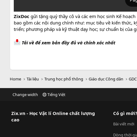
ZixDoc
gửi tặng quý thầy cô và các em học sinh Kế hoạch
bao gồm các nội dung chính như: mục tiêu về kiến thức, kỹ
triển; phương pháp và kỹ thuật dạy học; sự chuẩn bị của gi
Tải về để xem bản đầy đủ và chính xác nhất
Home
Tài liệu
Trung học phổ thông
Giáo dục Công dân
GDC
Change width
Tiếng Việt
Zix.vn - Học Vật lí Online chất lượng
Có gì mới
cao
Bài viết mới
Dòng thời gi