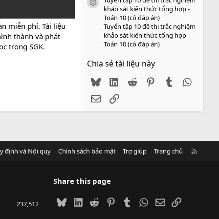
icon tài liệu
khảo sát kiến thức tổng hợp -
Toán 10 (có đáp án)
 miễn phí. Tài liệu
Tuyển tập 10 đề thi trắc nghiệm
khảo sát kiến thức tổng hợp -
hình thành và phát
Toán 10 (có đáp án)
học trong SGK.
Chia sẻ tài liệu này
Bluesky
LinkedIn
Reddit
Pinterest
Tumblr
WhatsA
Email
Link
R
y định và Nội quy
Chính sách bảo mật
Trợ giúp
Trang chủ
S
S
Share this page
Bluesky
LinkedIn
Reddit
Pinterest
Tumblr
WhatsApp
Email
Link
237,512