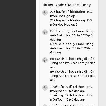
0
Tài liệu khác của The Funny
0
s
20 Chuyên đề bồi dưỡng HSG
a
icon tài liệu
o
môn Hóa Học lớp 9
20 Chuyên đề bồi dưỡng HSG
môn Hóa Học lớp 9
Đề thi cuối học kỳ 1 môn Tiếng
icon tài liệu
Anh 8 năm học 2019 - 2020 (có
đáp án)
Đề thi cuối học kỳ 1 môn Tiếng
Anh 8 năm học 2019 - 2020 (có
đáp án)
Bộ 150 đề thi học sinh giỏi môn
icon tài liệu
Tiếng Anh lớp 6 các năm (có đáp
án)
Bộ 150 đề thi học sinh giỏi môn
Tiếng Anh lớp 6 các năm (có đáp
án)
Tuyển tập 39 đề thi chọn HSG
icon tài liệu
môn Toán 10 (có đáp án)
Tuyển tập 39 đề thi chọn HSG
môn Toán 10 (có đáp án)
Tuyển tập 10 đề thi trắc nghiệm