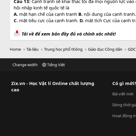
Câu 13:
Cạnh tranh sẽ khai thác tối đa mọi nguồn lực vào 
hội nhập kinh tế quôc tế là
A.
mặt hạn chế của cạnh tranh
B.
nội dung của cạnh tranh.
C.
mặt tiêu cực của cạnh tranh.
D.
mặt tích Cực của cạnh t
Tải về để xem bản đầy đủ và chính xác nhất!
Home
Tài liệu
Trung học phổ thông
Giáo dục Công dân
GDC
Change width
Tiếng Việt
Zix.vn - Học Vật lí Online chất lượng
Có gì mới
cao
Bài viết mới
Dòng thời gi
Hoạt động m