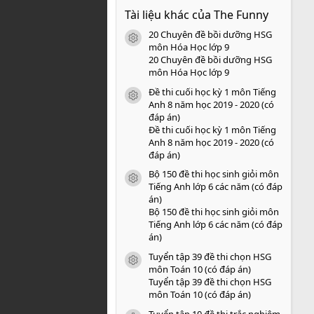
0
Tài liệu khác của The Funny
0
s
20 Chuyên đề bồi dưỡng HSG
a
icon tài liệu
o
môn Hóa Học lớp 9
20 Chuyên đề bồi dưỡng HSG
môn Hóa Học lớp 9
Đề thi cuối học kỳ 1 môn Tiếng
icon tài liệu
Anh 8 năm học 2019 - 2020 (có
đáp án)
Đề thi cuối học kỳ 1 môn Tiếng
Anh 8 năm học 2019 - 2020 (có
đáp án)
Bộ 150 đề thi học sinh giỏi môn
icon tài liệu
Tiếng Anh lớp 6 các năm (có đáp
án)
Bộ 150 đề thi học sinh giỏi môn
Tiếng Anh lớp 6 các năm (có đáp
án)
Tuyển tập 39 đề thi chọn HSG
icon tài liệu
môn Toán 10 (có đáp án)
Tuyển tập 39 đề thi chọn HSG
môn Toán 10 (có đáp án)
Tuyển tập 10 đề thi trắc nghiệm