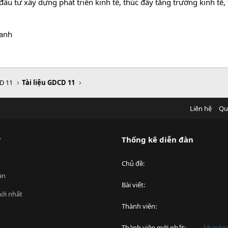
đầu tư xây dựng phát triển kinh tế, thúc đẩy tăng trưởng kinh tế
ranh
D 11
Tài liệu GDCD 11
Liên hệ
Qu
?
Thống kê diễn đàn
Chủ đề
an
Bài viết
ới nhất
Thành viên
Thành viên mới nhất
khanhnd