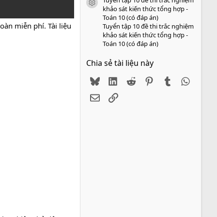
icon tài liệu
khảo sát kiến thức tổng hợp -
Toán 10 (có đáp án)
àn miễn phí. Tài liệu
Tuyển tập 10 đề thi trắc nghiệm
khảo sát kiến thức tổng hợp -
Toán 10 (có đáp án)
Chia sẻ tài liệu này
Bluesky
LinkedIn
Reddit
Pinterest
Tumblr
WhatsA
Email
Link