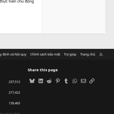
, thực hiện chủ động
R
y định và Nội quy
Chính sách bảo mật
Trợ giúp
Trang chủ
S
S
Share this page
Bluesky
LinkedIn
Reddit
Pinterest
Tumblr
WhatsApp
Email
Link
237,512
277,422
139,465
g.10.02.2015