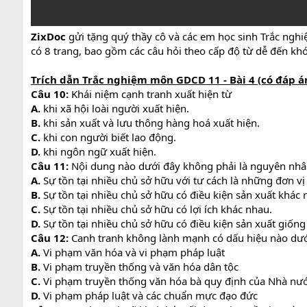
ZixDoc
gửi tặng quý thầy cô và các em học sinh Trắc nghi
có 8 trang, bao gồm các câu hỏi theo cấp độ từ dễ đến kh
Trích dẫn Trắc nghiệm môn GDCD 11 - Bài 4 (có đáp án
Câu 10:
Khái niệm cạnh tranh xuất hiện từ
A.
khi xã hội loài người xuất hiện.
B.
khi sản xuất và lưu thông hàng hoá xuất hiện.
C.
khi con người biết lao động.
D.
khi ngôn ngữ xuất hiện.
Câu 11:
Nội dung nào dưới đây không phải là nguyên nhâ
A.
Sự tồn tại nhiều chủ sở hữu với tư cách là những đơn vị 
B.
Sự tồn tại nhiều chủ sở hữu có điều kiện sản xuất khác 
C.
Sự tồn tại nhiều chủ sở hữu có lợi ích khác nhau.
D.
Sự tồn tại nhiều chủ sở hữu có điều kiện sản xuất giống
Câu 12:
Canh tranh không lành mạnh có dấu hiệu nào dướ
A.
Vi phạm văn hóa và vi phạm pháp luật
B.
Vi phạm truyền thống và văn hóa dân tộc
C.
Vi phạm truyền thống văn hóa bà quy định của Nhà nư
D.
Vi phạm pháp luật và các chuẩn mực đạo đức