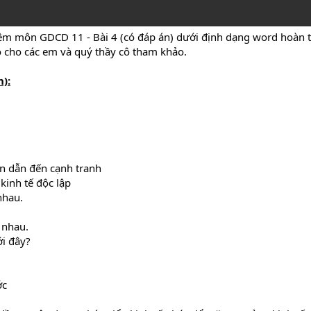
ệm môn GDCD 11 - Bài 4 (có đáp án) dưới định dạng word hoàn to
ó cho các em và quý thầy cô tham khảo.
):
n dẫn đến cạnh tranh
kinh tế độc lập
nhau.
 nhau.
i đây?
ớc