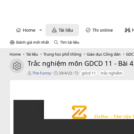
Home
Tài liệu
Thi online
Đánh giá mới nhất
Tìm tài liệu
Home
Tài liệu
Trung học phổ thông
Giáo dục Công dân
GDC
Trắc nghiệm môn GDCD 11 - Bài 4 
icon tài liệu
T
C
T
The Funny
29/4/23
gdcd 11
trắc nghiệm
á
r
a
c
e
g
g
a
s
i
t
ả
i
o
n
d
a
t
e