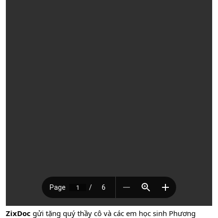
ZixDoc
gửi tặng quý thầy cô và các em học sinh Phương