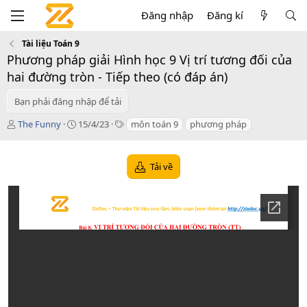
Đăng nhập
Đăng kí
Tài liệu Toán 9
Phương pháp giải Hình học 9 Vị trí tương đối của
hai đường tròn - Tiếp theo (có đáp án)
Bạn phải đăng nhập để tải
T
C
T
The Funny
15/4/23
môn toán 9
phương pháp
á
r
a
c
e
g
g
a
s
Tải về
i
t
ả
i
o
n
d
a
t
e