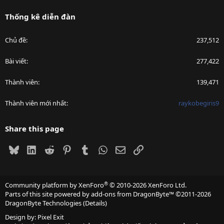
Thống kê diễn đàn
Chủ đề
237,512
Bài viết
277,422
Thành viên
139,471
Thành viên mới nhất
raykobegiris9
Share this page
Bluesky
LinkedIn
Reddit
Pinterest
Tumblr
WhatsApp
Email
Link
®
Community platform by XenForo
© 2010-2026 XenForo Ltd.
Parts of this site powered by
add-ons from DragonByte™
©2011-2026
DragonByte Technologies
(
Details
)
Design by:
Pixel Exit