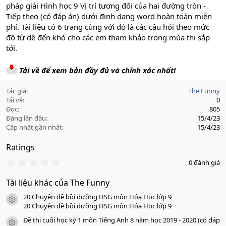
pháp giải Hình học 9 Vị trí tương đối của hai đường tròn -
Tiếp theo (có đáp án) dưới định dạng word hoàn toàn miễn
phí. Tài liệu có 6 trang cùng với đó là các câu hỏi theo mức
độ từ dễ đến khó cho các em tham khảo trong mùa thi sắp
tới.
Tải về để xem bản đầy đủ và chính xác nhất!
Tác giả
The Funny
Tải về
0
Đọc
805
Đăng lần đầu
15/4/23
Cập nhật gần nhất
15/4/23
Ratings
0
0 đánh giá
.
0
Tài liệu khác của The Funny
0
s
20 Chuyên đề bồi dưỡng HSG môn Hóa Học lớp 9
a
icon tài liệu
o
20 Chuyên đề bồi dưỡng HSG môn Hóa Học lớp 9
Đề thi cuối học kỳ 1 môn Tiếng Anh 8 năm học 2019 - 2020 (có đáp
icon tài liệu