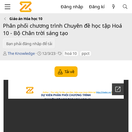
Đăng nhập
Đăng kí
Giáo án Hóa học 10
Phân phối chương trình Chuyên đề học tập Hoá
10 - Bộ Chân trời sáng tạo
Bạn phải đăng nhập để tải
T
C
T
The Knowledge
12/3/23
hoá 10
ppct
á
r
a
c
e
g
g
a
s
Tải về
i
t
ả
i
o
n
d
a
t
e