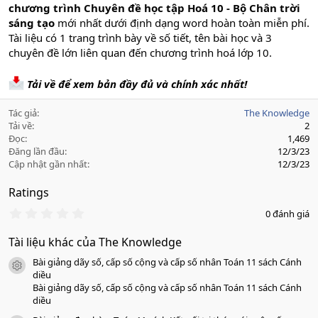
chương trình Chuyên đề học tập Hoá 10 - Bộ Chân trời
sáng tạo
mới nhất dưới định dạng word hoàn toàn miễn phí.
Tài liệu có 1 trang trình bày về số tiết, tên bài học và 3
chuyên đề lớn liên quan đến chương trình hoá lớp 10.
Tải về để xem bản đầy đủ và chính xác nhất!
Tác giả
The Knowledge
Tải về
2
Đọc
1,469
Đăng lần đầu
12/3/23
Cập nhật gần nhất
12/3/23
Ratings
0
0 đánh giá
.
0
Tài liệu khác của The Knowledge
0
s
Bài giảng dãy số, cấp số cộng và cấp số nhân Toán 11 sách Cánh
a
icon tài liệu
o
diều
Bài giảng dãy số, cấp số cộng và cấp số nhân Toán 11 sách Cánh
diều