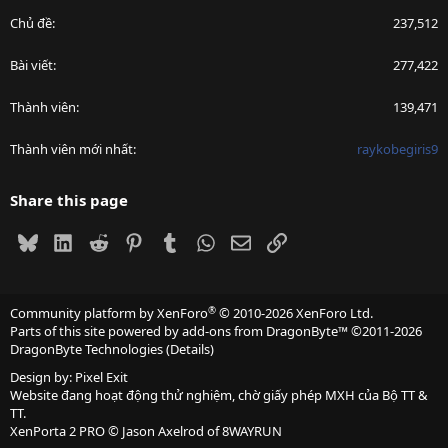
Chủ đề
237,512
Bài viết
277,422
Thành viên
139,471
Thành viên mới nhất
raykobegiris9
Share this page
Bluesky
LinkedIn
Reddit
Pinterest
Tumblr
WhatsApp
Email
Link
®
Community platform by XenForo
© 2010-2026 XenForo Ltd.
Parts of this site powered by
add-ons from DragonByte™
©2011-2026
DragonByte Technologies
(
Details
)
Design by:
Pixel Exit
Website đang hoạt động thử nghiệm, chờ giấy phép MXH của Bộ TT &
TT.
XenPorta 2 PRO
© Jason Axelrod of
8WAYRUN