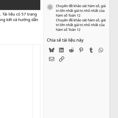
Chuyên đề khảo sát hàm số, giá
icon tài liệu
trị lớn nhất giá trị nhỏ nhất của
 Tài liệu có 57 trang
hàm số Toán 12
tổng kết và hướng dẫn
Chuyên đề khảo sát hàm số, giá
trị lớn nhất giá trị nhỏ nhất của
hàm số Toán 12
Chia sẻ tài liệu này
Bluesky
LinkedIn
Reddit
Pinterest
Tumblr
WhatsA
Email
Link