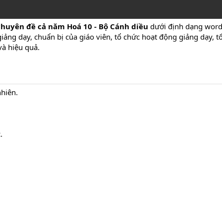
chuyên đề cả năm Hoá 10 - Bộ Cánh diều
dưới định dạng word.
ảng dạy, chuẩn bị của giáo viên, tổ chức hoạt động giảng dạy, 
và hiệu quả.
hiên.
.