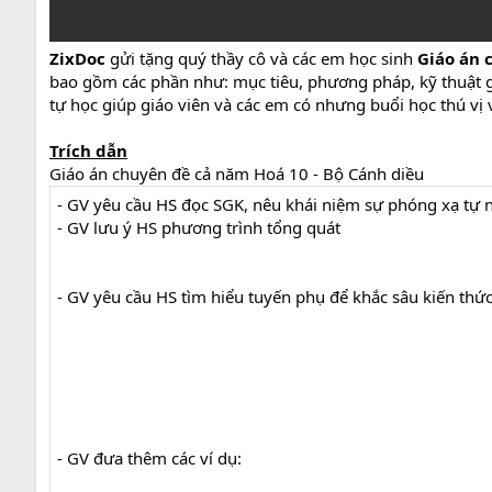
ZixDoc
gửi tặng quý thầy cô và các em học sinh
Giáo án 
bao gồm các phần như: mục tiêu, phương pháp, kỹ thuật gi
tự học giúp giáo viên và các em có nhưng buổi học thú vị 
Trích dẫn
Giáo án chuyên đề cả năm Hoá 10 - Bộ Cánh diều
- GV yêu cầu HS đọc SGK, nêu khái niệm sự phóng xạ tự n
- GV lưu ý HS phương trình tổng quát
- GV yêu cầu HS tìm hiểu tuyến phụ để khắc sâu kiến thức
- GV đưa thêm các ví dụ: