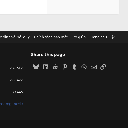
R
y định và Nội quy
Chính sách bảo mật
Trợ giúp
Trang chủ
S
S
Share this page
Bluesky
LinkedIn
Reddit
Pinterest
Tumblr
WhatsApp
Email
Link
237,512
277,422
139,446
mdomguncel9