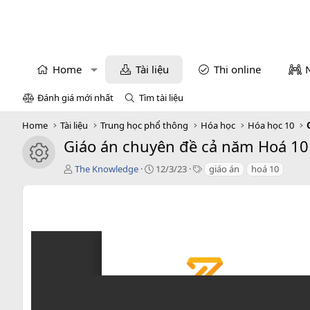
Home
Tài liệu
Thi online
Đánh giá mới nhất
Tìm tài liệu
Home
Tài liệu
Trung học phổ thông
Hóa học
Hóa học 10
Giáo án chuyên đề cả năm Hoá 10
icon tài liệu
T
C
T
The Knowledge
12/3/23
giáo án
hoá 10
á
r
a
c
e
g
g
a
s
i
t
ả
i
o
n
d
a
t
e