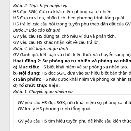
Bước 2: Thực hiện nhiệm vụ
HS đọc SGK; đưa ra khái niệm phóng xạ tự nhiên.
HS đưa ra ví dụ, phân tích theo phương trình tổng quát.
HS trả lời các câu hỏi trong tuyến phụ theo dẫn dắt của GV
Bước 3: Báo cáo kết quả
GV yêu cầu HS đứng tại chỗ nêu ví dụ và phân tích.
GV yêu cầu HS khác nhận xét về câu trả lời.
Bước 4: Kết luận, nhận định
GV đánh giá, kết luận và chốt kiến thức và chuyển sang n
Hoạt động 2: Sự phóng xạ tự nhiên và phóng xạ nhân
a) Mục tiêu:
HS biết khái niệm về sự phóng xạ nhân tạo.
b) Nội dung:
HS đọc SGK, dựa vào sự hiểu biết bản thân để
c) Sản phẩm:
HS nêu được khái niệm về phóng xạ nhân tạ
d) Tổ chức thực hiện:
Bước 1: Chuyển giao nhiệm vụ
- GV yêu cầu HS đọc SGK, nêu khái niệm sự phóng xạ nhâ
- GV lưu ý HS phương trình tổng quát
- GV yêu cầu HS tìm hiểu tuyến phụ để khắc sâu kiến thức