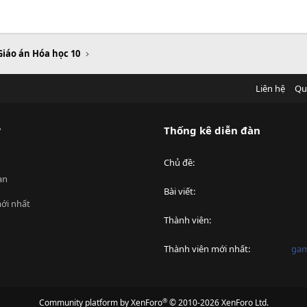
Giáo án Hóa học 10
Liên hệ
Qu
?
Thống kê diễn đàn
Chủ đề
an
Bài viết
ới nhất
Thành viên
Thành viên mới nhất
ga
®
Community platform by XenForo
© 2010-2026 XenForo Ltd.