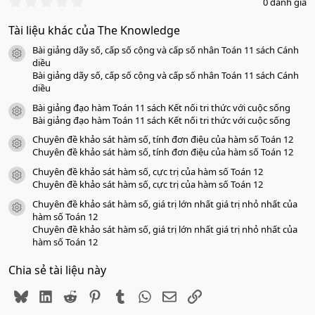
0
0 đánh giá
.
0
Tài liệu khác của The Knowledge
0
s
Bài giảng dãy số, cấp số cộng và cấp số nhân Toán 11 sách Cánh
a
icon tài liệu
o
diều
Bài giảng dãy số, cấp số cộng và cấp số nhân Toán 11 sách Cánh
diều
Bài giảng đạo hàm Toán 11 sách Kết nối tri thức với cuộc sống
icon tài liệu
Bài giảng đạo hàm Toán 11 sách Kết nối tri thức với cuộc sống
Chuyên đề khảo sát hàm số, tính đơn điệu của hàm số Toán 12
icon tài liệu
Chuyên đề khảo sát hàm số, tính đơn điệu của hàm số Toán 12
Chuyên đề khảo sát hàm số, cực trị của hàm số Toán 12
icon tài liệu
Chuyên đề khảo sát hàm số, cực trị của hàm số Toán 12
Chuyên đề khảo sát hàm số, giá trị lớn nhất giá trị nhỏ nhất của
icon tài liệu
hàm số Toán 12
Chuyên đề khảo sát hàm số, giá trị lớn nhất giá trị nhỏ nhất của
hàm số Toán 12
Chia sẻ tài liệu này
Bluesky
LinkedIn
Reddit
Pinterest
Tumblr
WhatsApp
Email
Link