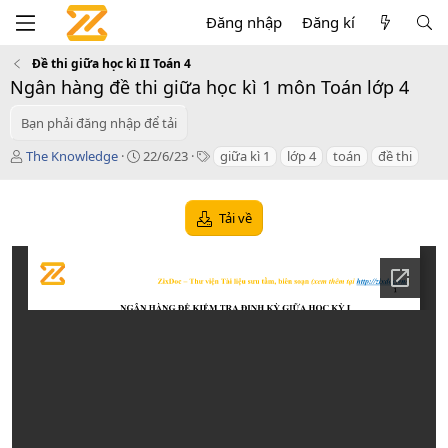
Đăng nhập
Đăng kí
Đề thi giữa học kì II Toán 4
Ngân hàng đề thi giữa học kì 1 môn Toán lớp 4
Bạn phải đăng nhập để tải
T
C
T
The Knowledge
22/6/23
giữa kì 1
lớp 4
toán
đề thi
á
r
a
c
e
g
g
a
s
Tải về
i
t
ả
i
o
n
d
a
t
e