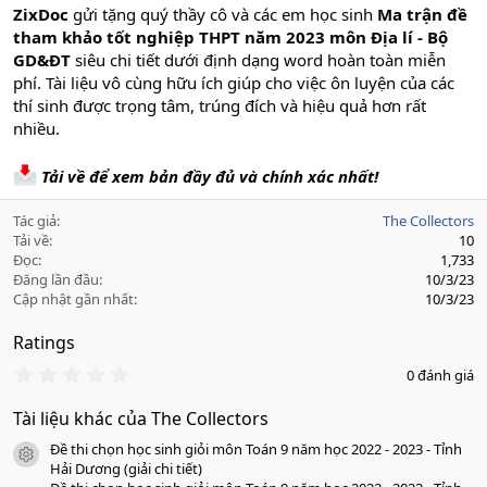
ZixDoc
gửi tặng quý thầy cô và các em học sinh
Ma trận đề
tham khảo tốt nghiệp THPT năm 2023 môn Địa lí - Bộ
GD&ĐT
siêu chi tiết dưới định dạng word hoàn toàn miễn
phí. Tài liệu vô cùng hữu ích giúp cho việc ôn luyện của các
thí sinh được trọng tâm, trúng đích và hiệu quả hơn rất
nhiều.
Tải về để xem bản đầy đủ và chính xác nhất!
Tác giả
The Collectors
Tải về
10
Đọc
1,733
Đăng lần đầu
10/3/23
Cập nhật gần nhất
10/3/23
Ratings
0
0 đánh giá
.
0
Tài liệu khác của The Collectors
0
s
Đề thi chọn học sinh giỏi môn Toán 9 năm học 2022 - 2023 - Tỉnh
a
icon tài liệu
o
Hải Dương (giải chi tiết)