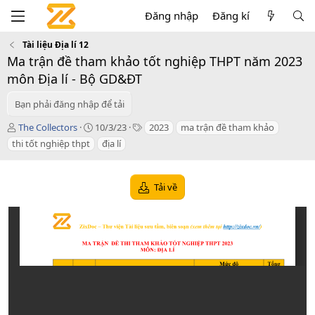
Đăng nhập
Đăng kí
Tài liệu Địa lí 12
Ma trận đề tham khảo tốt nghiệp THPT năm 2023
môn Địa lí - Bộ GD&ĐT
Bạn phải đăng nhập để tải
T
C
T
The Collectors
10/3/23
2023
ma trận đề tham khảo
á
r
a
thi tốt nghiệp thpt
địa lí
c
e
g
g
a
s
i
t
Tải về
ả
i
o
n
d
a
t
e