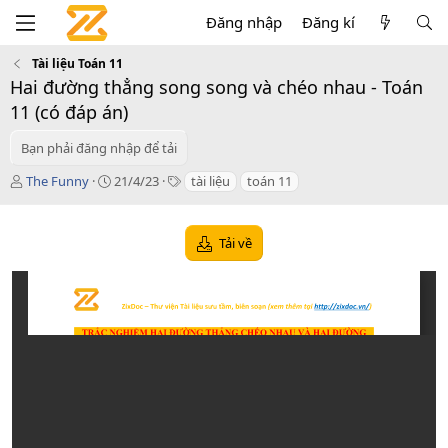
Đăng nhập
Đăng kí
Tài liệu Toán 11
Hai đường thẳng song song và chéo nhau - Toán
11 (có đáp án)
Bạn phải đăng nhập để tải
T
C
T
The Funny
21/4/23
tài liệu
toán 11
á
r
a
c
e
g
g
a
s
Tải về
i
t
ả
i
o
n
d
a
t
e