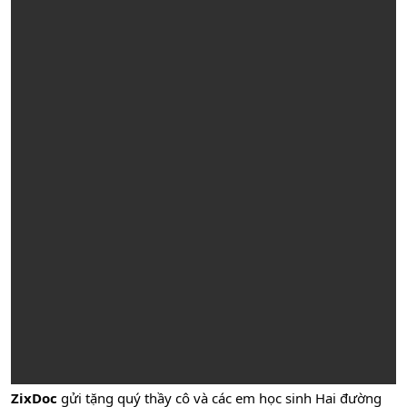
ZixDoc
gửi tặng quý thầy cô và các em học sinh Hai đường