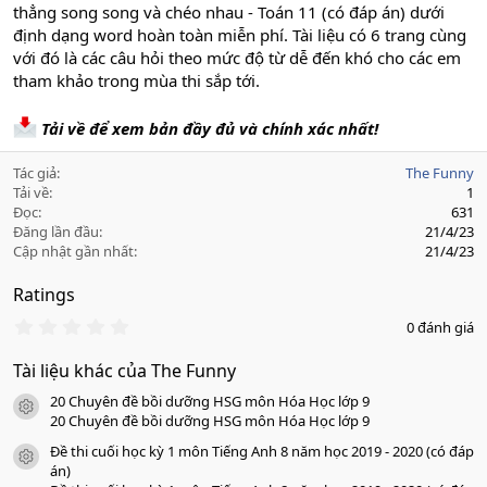
thẳng song song và chéo nhau - Toán 11 (có đáp án) dưới
định dạng word hoàn toàn miễn phí. Tài liệu có 6 trang cùng
với đó là các câu hỏi theo mức độ từ dễ đến khó cho các em
tham khảo trong mùa thi sắp tới.
Tải về để xem bản đầy đủ và chính xác nhất!
Tác giả
The Funny
Tải về
1
Đọc
631
Đăng lần đầu
21/4/23
Cập nhật gần nhất
21/4/23
Ratings
0
0 đánh giá
.
0
Tài liệu khác của The Funny
0
s
20 Chuyên đề bồi dưỡng HSG môn Hóa Học lớp 9
a
icon tài liệu
o
20 Chuyên đề bồi dưỡng HSG môn Hóa Học lớp 9
Đề thi cuối học kỳ 1 môn Tiếng Anh 8 năm học 2019 - 2020 (có đáp
icon tài liệu
án)