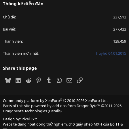
Thống kê diễn đàn
Chủ đề
237,512
Bài viết
277,422
Thành viên
139,459
Thành viên mới nhất
huyhd.04.01.2015
Share this page
Bluesky
LinkedIn
Reddit
Pinterest
Tumblr
WhatsApp
Email
Link
®
Community platform by XenForo
© 2010-2026 XenForo Ltd.
Parts of this site powered by
add-ons from DragonByte™
©2011-2026
DragonByte Technologies
(
Details
)
Design by:
Pixel Exit
Website đang hoạt động thử nghiệm, chờ giấy phép MXH của Bộ TT &