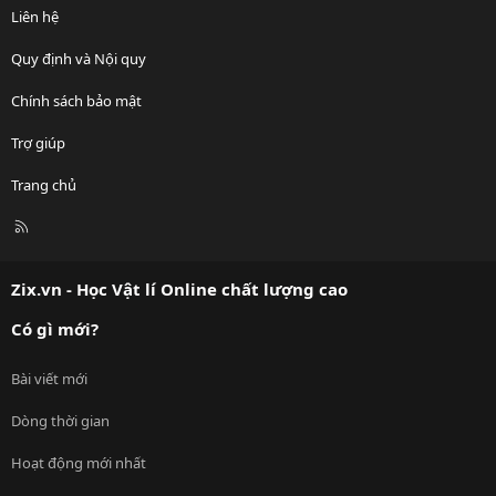
Liên hệ
Quy định và Nội quy
Chính sách bảo mật
Trợ giúp
Trang chủ
R
S
S
Zix.vn - Học Vật lí Online chất lượng cao
Có gì mới?
Bài viết mới
Dòng thời gian
Hoạt động mới nhất