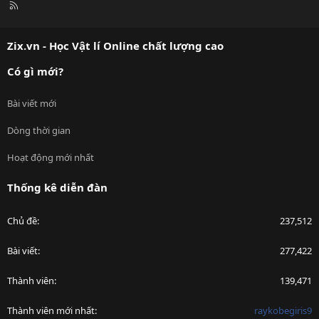
R
S
S
Zix.vn - Học Vật lí Online chất lượng cao
Có gì mới?
Bài viết mới
Dòng thời gian
Hoạt động mới nhất
Thống kê diễn đàn
Chủ đề
237,512
Bài viết
277,422
Thành viên
139,471
Thành viên mới nhất
raykobegiris9