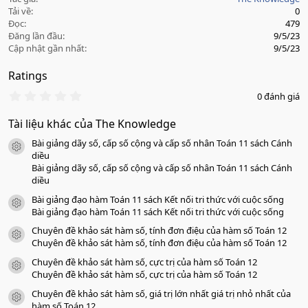
Tải về
0
Đọc
479
Đăng lần đầu
9/5/23
Cập nhật gần nhất
9/5/23
Ratings
0
0 đánh giá
.
0
Tài liệu khác của The Knowledge
0
s
Bài giảng dãy số, cấp số cộng và cấp số nhân Toán 11 sách Cánh
a
icon tài liệu
o
diều
Bài giảng dãy số, cấp số cộng và cấp số nhân Toán 11 sách Cánh
diều
Bài giảng đạo hàm Toán 11 sách Kết nối tri thức với cuộc sống
icon tài liệu
Bài giảng đạo hàm Toán 11 sách Kết nối tri thức với cuộc sống
Chuyên đề khảo sát hàm số, tính đơn điệu của hàm số Toán 12
icon tài liệu
Chuyên đề khảo sát hàm số, tính đơn điệu của hàm số Toán 12
Chuyên đề khảo sát hàm số, cực trị của hàm số Toán 12
icon tài liệu
Chuyên đề khảo sát hàm số, cực trị của hàm số Toán 12
Chuyên đề khảo sát hàm số, giá trị lớn nhất giá trị nhỏ nhất của
icon tài liệu
hàm số Toán 12