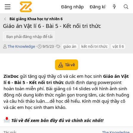
Đăng nhập
Đăng kí
Bài giảng Khoa học tự nhiên 6
Giáo án Vật lí 6 - Bài 5 - Kết nối tri thức
Bạn phải đăng nhập để tải
T
C
T
The Knowledge
9/5/23
giáo án
kết nối tri thức
vật lí 6
á
r
a
c
e
g
g
a
s
Tải về
i
t
ả
i
ZixDoc
gửi tặng quý thầy cô và các em học sinh
Giáo án Vật
o
lí 6 - Bài 5 - Kết nối tri thức
dưới định dạng powerpoint
n
hoàn toàn miễn phí. Bài giảng có 14 slides với hình ảnh sinh
d
a
động nội dung kiến thức ngắn gọn trọng tâm, các tình huống
t
và câu hỏi thảo luận....dễ học dễ hiểu. Kính mời quý thầy cô
e
và các em học sinh tham khảo.
Tải về để xem bản đầy đủ và chính xác nhất!
Tác giả
The Knowledge