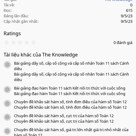
Tải về
0
Đọc
615
Đăng lần đầu
9/5/23
Cập nhật gần nhất
9/5/23
Ratings
0
0 đánh giá
.
0
Tài liệu khác của The Knowledge
0
s
Bài giảng dãy số, cấp số cộng và cấp số nhân Toán 11 sách Cánh
a
icon tài liệu
o
diều
Bài giảng dãy số, cấp số cộng và cấp số nhân Toán 11 sách Cánh
diều
Bài giảng đạo hàm Toán 11 sách Kết nối tri thức với cuộc sống
icon tài liệu
Bài giảng đạo hàm Toán 11 sách Kết nối tri thức với cuộc sống
Chuyên đề khảo sát hàm số, tính đơn điệu của hàm số Toán 12
icon tài liệu
Chuyên đề khảo sát hàm số, tính đơn điệu của hàm số Toán 12
Chuyên đề khảo sát hàm số, cực trị của hàm số Toán 12
icon tài liệu
Chuyên đề khảo sát hàm số, cực trị của hàm số Toán 12
Chuyên đề khảo sát hàm số, giá trị lớn nhất giá trị nhỏ nhất của
icon tài liệu
hàm số Toán 12