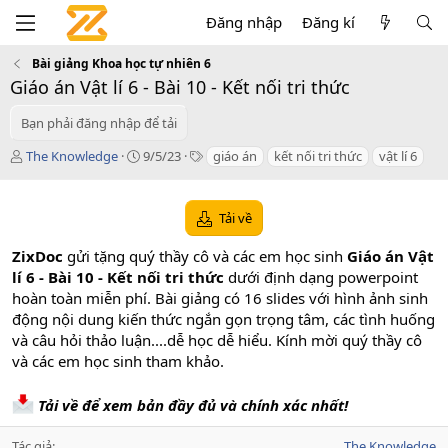
Đăng nhập
Đăng kí
Bài giảng Khoa học tự nhiên 6
Giáo án Vật lí 6 - Bài 10 - Kết nối tri thức
Bạn phải đăng nhập để tải
T
C
T
The Knowledge
9/5/23
giáo án
kết nối tri thức
vật lí 6
á
r
a
c
e
g
g
a
s
Tải về
i
t
ả
i
ZixDoc
gửi tặng quý thầy cô và các em học sinh
Giáo án Vật
o
lí 6 - Bài 10 - Kết nối tri thức
dưới định dạng powerpoint
n
hoàn toàn miễn phí. Bài giảng có 16 slides với hình ảnh sinh
d
a
động nội dung kiến thức ngắn gọn trọng tâm, các tình huống
t
và câu hỏi thảo luận....dễ học dễ hiểu. Kính mời quý thầy cô
e
và các em học sinh tham khảo.
Tải về để xem bản đầy đủ và chính xác nhất!
Tác giả
The Knowledge