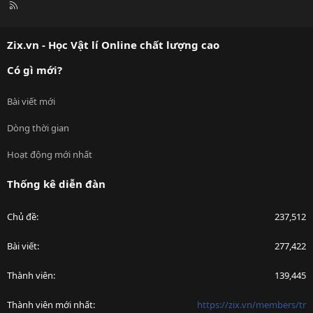
R
S
S
Zix.vn - Học Vật lí Online chất lượng cao
Có gì mới?
Bài viết mới
Dòng thời gian
Hoạt động mới nhất
Thống kê diễn đàn
Chủ đề
237,512
Bài viết
277,422
Thành viên
139,445
Thành viên mới nhất
https://zix.vn/members/tr