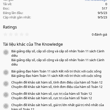
Tải về
0
Đọc
517
Đăng lần đầu
9/5/23
Cập nhật gần nhất
9/5/23
Ratings
0
0 đánh giá
.
0
Tài liệu khác của The Knowledge
0
s
Bài giảng dãy số, cấp số cộng và cấp số nhân Toán 11 sách Cánh
a
icon tài liệu
o
diều
Bài giảng dãy số, cấp số cộng và cấp số nhân Toán 11 sách Cánh
diều
Bài giảng đạo hàm Toán 11 sách Kết nối tri thức với cuộc sống
icon tài liệu
Bài giảng đạo hàm Toán 11 sách Kết nối tri thức với cuộc sống
Chuyên đề khảo sát hàm số, tính đơn điệu của hàm số Toán 12
icon tài liệu
Chuyên đề khảo sát hàm số, tính đơn điệu của hàm số Toán 12
Chuyên đề khảo sát hàm số, cực trị của hàm số Toán 12
icon tài liệu
Chuyên đề khảo sát hàm số, cực trị của hàm số Toán 12
Chuyên đề khảo sát hàm số, giá trị lớn nhất giá trị nhỏ nhất của
icon tài liệu
hàm số Toán 12