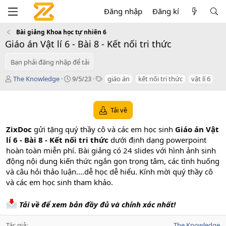
Đăng nhập
Đăng kí
Bài giảng Khoa học tự nhiên 6
Giáo án Vật lí 6 - Bài 8 - Kết nối tri thức
Bạn phải đăng nhập để tải
T
C
T
The Knowledge
9/5/23
giáo án
kết nối tri thức
vật lí 6
á
r
a
c
e
g
g
a
s
Tải về
i
t
ả
i
ZixDoc
gửi tặng quý thầy cô và các em học sinh
Giáo án Vật
o
lí 6 - Bài 8 - Kết nối tri thức
dưới định dạng powerpoint
n
hoàn toàn miễn phí. Bài giảng có 24 slides với hình ảnh sinh
d
a
động nội dung kiến thức ngắn gọn trọng tâm, các tình huống
t
và câu hỏi thảo luận....dễ học dễ hiểu. Kính mời quý thầy cô
e
và các em học sinh tham khảo.
Tải về để xem bản đầy đủ và chính xác nhất!
Tác giả
The Knowledge