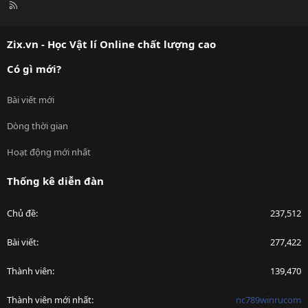
R
S
S
Zix.vn - Học Vật lí Online chất lượng cao
Có gì mới?
Bài viết mới
Dòng thời gian
Hoạt động mới nhất
Thống kê diễn đàn
Chủ đề
237,512
Bài viết
277,422
Thành viên
139,470
Thành viên mới nhất
nc789winrucom