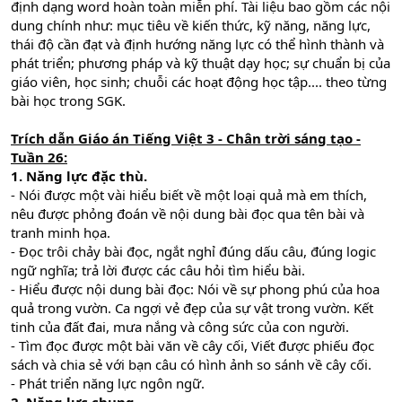
định dạng word hoàn toàn miễn phí. Tài liệu bao gồm các nội
dung chính như: mục tiêu về kiến thức, kỹ năng, năng lực,
thái độ cần đạt và định hướng năng lực có thể hình thành và
phát triển; phương pháp và kỹ thuật dạy học; sự chuẩn bị của
giáo viên, học sinh; chuỗi các hoạt động học tập.... theo từng
bài học trong SGK.
Trích dẫn Giáo án Tiếng Việt 3 - Chân trời sáng tạo -
Tuần 26:
1. Năng lực đặc thù.
- Nói được một vài hiểu biết về một loại quả mà em thích,
nêu được phỏng đoán về nội dung bài đọc qua tên bài và
tranh minh họa.
- Đọc trôi chảy bài đọc, ngắt nghỉ đúng dấu câu, đúng logic
ngữ nghĩa; trả lời được các câu hỏi tìm hiểu bài.
- Hiểu được nội dung bài đọc: Nói về sự phong phú của hoa
quả trong vườn. Ca ngợi vẻ đẹp của sự vật trong vườn. Kết
tinh của đất đai, mưa nắng và công sức của con người.
- Tìm đọc được một bài văn về cây cối, Viết được phiếu đọc
sách và chia sẻ với bạn câu có hình ảnh so sánh về cây cối.
- Phát triển năng lực ngôn ngữ.