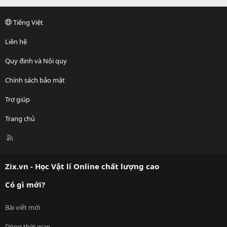
Tiếng Việt
Liên hệ
Quy định và Nội quy
Chính sách bảo mật
Trợ giúp
Trang chủ
R
S
S
Zix.vn - Học Vật lí Online chất lượng cao
Có gì mới?
Bài viết mới
Dòng thời gian