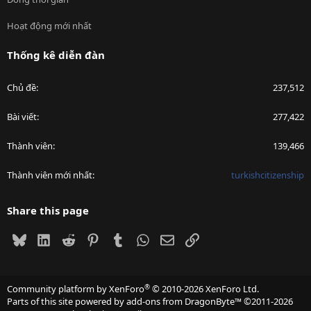
Hoạt động mới nhất
Thống kê diễn đàn
Chủ đề
237,512
Bài viết
277,422
Thành viên
139,466
Thành viên mới nhất
turkishcitizenship
Share this page
Bluesky
LinkedIn
Reddit
Pinterest
Tumblr
WhatsApp
Email
Link
®
Community platform by XenForo
© 2010-2026 XenForo Ltd.
Parts of this site powered by
add-ons from DragonByte™
©2011-2026