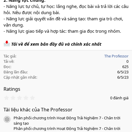
2. Năng lực chung.
- Năng lực tự chủ, tự học: lắng nghe, đọc bài và trả lời các câu
hỏi. Nêu được nội dung bài.
- Năng lực giải quyết vấn đề và sáng tạo: tham gia trò chơi,
vận dụng.
- Năng lực giao tiếp và hợp tác: tham gia đọc trong nhóm.
Tải về để xem bản đầy đủ và chính xác nhất
Tác giả
The Professor
Tải về
0
Đọc
625
Đăng lần đầu
6/5/23
Cập nhật gần nhất
6/5/23
Ratings
0
0 đánh giá
.
0
Tài liệu khác của The Professor
0
s
Phân phối chương trình Hoạt Động Trải Nghiệm 7 - Chân trời
a
icon tài liệu
o
sáng tạo
Phân phối chương trình Hoạt Động Trải Nghiệm 7 - Chân trời