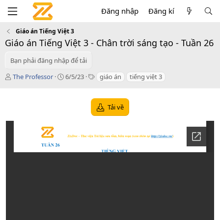
Đăng nhập
Đăng kí
Giáo án Tiếng Việt 3
Giáo án Tiếng Việt 3 - Chân trời sáng tạo - Tuần 26
Bạn phải đăng nhập để tải
T
C
T
The Professor
6/5/23
giáo án
tiếng việt 3
á
r
a
c
e
g
g
a
s
Tải về
i
t
ả
i
o
n
d
a
t
e