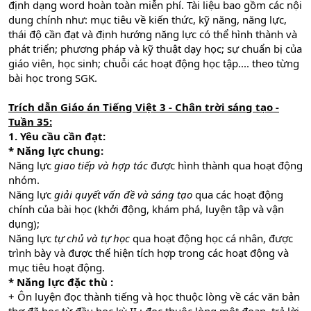
định dạng word hoàn toàn miễn phí. Tài liệu bao gồm các nội
dung chính như: mục tiêu về kiến thức, kỹ năng, năng lực,
thái độ cần đạt và định hướng năng lực có thể hình thành và
phát triển; phương pháp và kỹ thuật dạy học; sự chuẩn bị của
giáo viên, học sinh; chuỗi các hoạt động học tập.... theo từng
bài học trong SGK.
Trích dẫn Giáo án Tiếng Việt 3 - Chân trời sáng tạo -
Tuần 35:
1. Yêu cầu cần đạt:
* Năng lực chung:
Năng lực
giao tiếp và hợp tác
được hình thành qua hoạt động
nhóm.
Năng lực
giải quyết vấn đề và sáng tạo
qua các hoạt động
chính của bài học (khởi động, khám phá, luyện tập và vận
dụng);
Năng lực
tự chủ và tự học
qua hoạt động học cá nhân, được
trình bày và được thể hiện tích hợp trong các hoạt động và
mục tiêu hoạt động.
* Năng lực đặc thù :
+ Ôn luyện đọc thành tiếng và học thuộc lòng về các văn bản