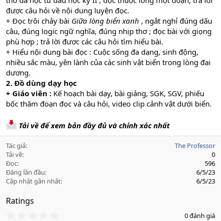
thơ đã học từ đầu học kỳ II ; đọc thuộc lòng một đoạn, trả lời
được câu hỏi về nội dung luyện đọc.
+ Đọc trôi chảy bài
Giữa lòng biển xanh
, ngắt nghỉ đúng dấu
câu, đúng logic ngữ nghĩa, đúng nhịp thơ ; đọc bài với giọng
phù hợp ; trả lời được các câu hỏi tìm hiểu bài.
+ Hiểu nội dung bài đọc : Cuộc sống đa dạng, sinh động,
nhiều sắc màu, yên lành của các sinh vật biển trong lòng đại
dương.
2. Đồ dùng dạy học
+ Giáo viên :
Kế hoạch bài dạy, bài giảng, SGK, SGV, phiếu
bốc thăm đoạn đọc và câu hỏi, video clip cảnh vật dưới biển.
Tải về để xem bản đầy đủ và chính xác nhất
Tác giả
The Professor
Tải về
0
Đọc
596
Đăng lần đầu
6/5/23
Cập nhật gần nhất
6/5/23
Ratings
0
0 đánh giá