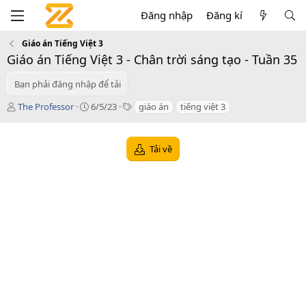
Đăng nhập
Đăng kí
Giáo án Tiếng Việt 3
Giáo án Tiếng Việt 3 - Chân trời sáng tạo - Tuần 35
Bạn phải đăng nhập để tải
T
C
T
The Professor
6/5/23
giáo án
tiếng việt 3
á
r
a
c
e
g
g
a
s
Tải về
i
t
ả
i
o
n
d
a
t
e