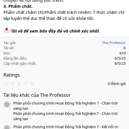
chuyện về nội dung bức tranh.
3. Phẩm chất.
Phẩm chất chăm chỉ;Phẩm chất trách nhiệm: Ý thức chăm chỉ
tập luyện thể dục thể thao để có sức khỏe tốt.
Tải về để xem bản đầy đủ và chính xác nhất
Tác giả
The Professor
Tải về
0
Đọc
610
Đăng lần đầu
6/5/23
Cập nhật gần nhất
6/5/23
Ratings
0
0 đánh giá
.
0
Tài liệu khác của The Professor
0
s
Phân phối chương trình Hoạt Động Trải Nghiệm 7 - Chân trời
a
icon tài liệu
o
sáng tạo
Phân phối chương trình Hoạt Động Trải Nghiệm 7 - Chân trời
sáng tạo
Phân phối chương trình Hoạt Động Trải Nghiệm 7 - Kết nối tri
icon tài liệu