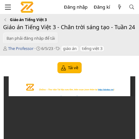
Đăng nhập
Đăng kí
Giáo án Tiếng Việt 3
Giáo án Tiếng Việt 3 - Chân trời sáng tạo - Tuần 24
Bạn phải đăng nhập để tải
T
C
T
The Professor
6/5/23
giáo án
tiếng việt 3
á
r
a
c
e
g
g
a
s
Tải về
i
t
ả
i
o
n
d
a
t
e