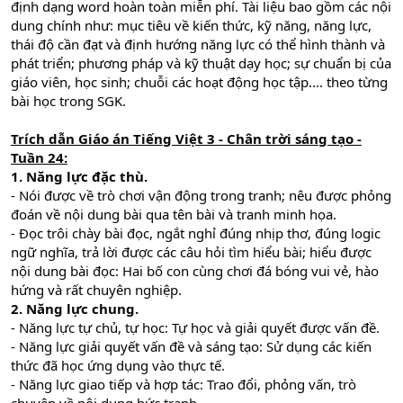
định dạng word hoàn toàn miễn phí. Tài liệu bao gồm các nội
dung chính như: mục tiêu về kiến thức, kỹ năng, năng lực,
thái độ cần đạt và định hướng năng lực có thể hình thành và
phát triển; phương pháp và kỹ thuật dạy học; sự chuẩn bị của
giáo viên, học sinh; chuỗi các hoạt động học tập.... theo từng
bài học trong SGK.
Trích dẫn Giáo án Tiếng Việt 3 - Chân trời sáng tạo -
Tuần 24:
1. Năng lực đặc thù.
- Nói được về trò chơi vận động trong tranh; nêu được phỏng
đoán về nội dung bài qua tên bài và tranh minh họa.
- Đọc trôi chày bài đọc, ngắt nghỉ đúng nhịp thơ, đúng logic
ngữ nghĩa, trả lời được các câu hỏi tìm hiểu bài; hiểu được
nội dung bài đọc: Hai bố con cùng chơi đá bóng vui vẻ, hào
hứng và rất chuyên nghiệp.
2. Năng lực chung.
- Năng lực tự chủ, tự học: Tự học và giải quyết được vấn đề.
- Năng lực giải quyết vấn đề và sáng tạo: Sử dụng các kiến
thức đã học ứng dụng vào thực tế.
- Năng lực giao tiếp và hợp tác: Trao đổi, phỏng vấn, trò