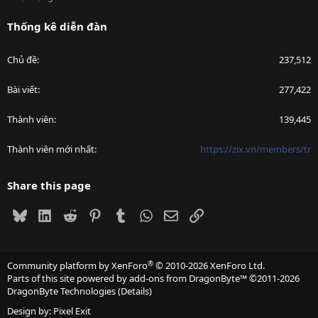
Thống kê diễn đàn
Chủ đề
237,512
Bài viết
277,422
Thành viên
139,445
Thành viên mới nhất
https://zix.vn/members/tr
Share this page
Bluesky
LinkedIn
Reddit
Pinterest
Tumblr
WhatsApp
Email
Link
®
Community platform by XenForo
© 2010-2026 XenForo Ltd.
Parts of this site powered by
add-ons from DragonByte™
©2011-2026
DragonByte Technologies
(
Details
)
Design by:
Pixel Exit