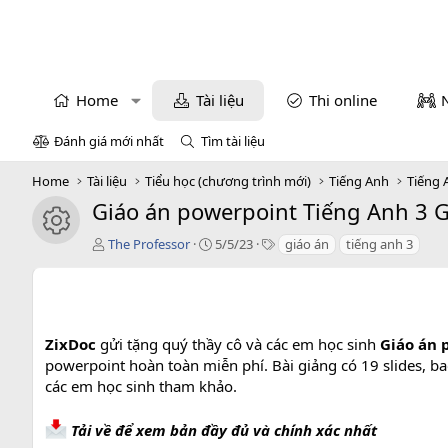
Home
Tài liệu
Thi online
Đánh giá mới nhất
Tìm tài liệu
Home
Tài liệu
Tiểu học (chương trình mới)
Tiếng Anh
Tiếng 
Giáo án powerpoint Tiếng Anh 3 Gl
icon tài liệu
T
C
T
The Professor
5/5/23
giáo án
tiếng anh 3
á
r
a
c
e
g
g
a
s
i
t
ả
i
ZixDoc
gửi tặng quý thầy cô và các em học sinh
Giáo án p
o
powerpoint hoàn toàn miễn phí. Bài giảng có 19 slides, ba
n
các em học sinh tham khảo.
d
a
t
Tải về để xem bản đầy đủ và chính xác nhất
e