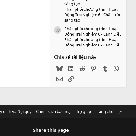
sáng tạo
Phân phối chương trình Hoạt
Động Trải Nghiệm 6 - Chân trời
sáng tạo
Phân phối chương trình Hoạt
icon tài liệu
Động Trải Nghiệm 6 - Cánh Diều
Phân phối chương trình Hoạt
Động Trải Nghiệm 6 - Cánh Diều
Chia sẻ tài liệu này
Bluesky
LinkedIn
Reddit
Pinterest
Tumblr
WhatsA
Email
Link
R
y định và Nội quy
Chính sách bảo mật
Trợ giúp
Trang chủ
S
S
Share this page