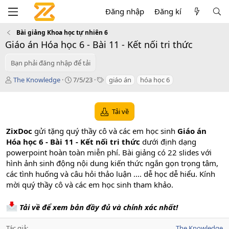
Đăng nhập
Đăng kí
Bài giảng Khoa học tự nhiên 6
Giáo án Hóa học 6 - Bài 11 - Kết nối tri thức
Bạn phải đăng nhập để tải
T
C
T
The Knowledge
7/5/23
giáo án
hóa học 6
á
r
a
c
e
g
g
a
s
Tải về
i
t
ả
i
ZixDoc
gửi tặng quý thầy cô và các em học sinh
Giáo án
o
Hóa học 6 - Bài 11 - Kết nối tri thức
dưới định dạng
n
powerpoint hoàn toàn miễn phí. Bài giảng có 22 slides với
d
a
hình ảnh sinh động nội dung kiến thức ngắn gọn trọng tâm,
t
các tình huống và câu hỏi thảo luận .... dễ học dễ hiểu. Kính
e
mời quý thầy cô và các em học sinh tham khảo.
Tải về để xem bản đầy đủ và chính xác nhất!
Tác giả
The Knowledge