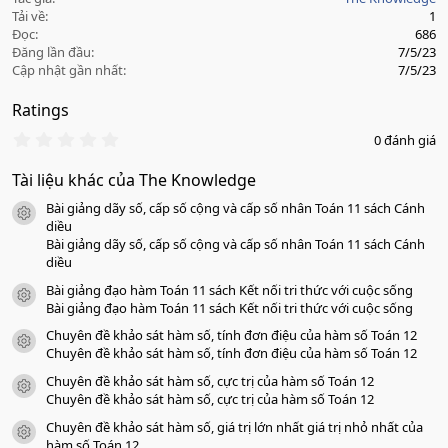
Tải về
1
Đọc
686
Đăng lần đầu
7/5/23
Cập nhật gần nhất
7/5/23
Ratings
0
0 đánh giá
.
0
Tài liệu khác của The Knowledge
0
s
Bài giảng dãy số, cấp số cộng và cấp số nhân Toán 11 sách Cánh
a
icon tài liệu
o
diều
Bài giảng dãy số, cấp số cộng và cấp số nhân Toán 11 sách Cánh
diều
Bài giảng đạo hàm Toán 11 sách Kết nối tri thức với cuộc sống
icon tài liệu
Bài giảng đạo hàm Toán 11 sách Kết nối tri thức với cuộc sống
Chuyên đề khảo sát hàm số, tính đơn điệu của hàm số Toán 12
icon tài liệu
Chuyên đề khảo sát hàm số, tính đơn điệu của hàm số Toán 12
Chuyên đề khảo sát hàm số, cực trị của hàm số Toán 12
icon tài liệu
Chuyên đề khảo sát hàm số, cực trị của hàm số Toán 12
Chuyên đề khảo sát hàm số, giá trị lớn nhất giá trị nhỏ nhất của
icon tài liệu
hàm số Toán 12