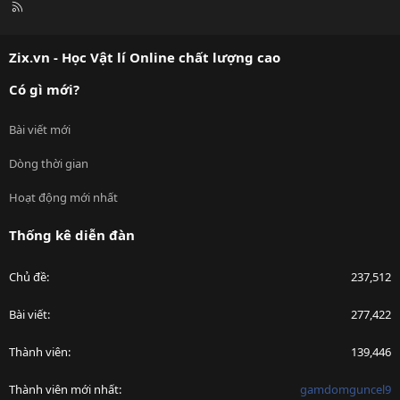
R
S
S
Zix.vn - Học Vật lí Online chất lượng cao
Có gì mới?
Bài viết mới
Dòng thời gian
Hoạt động mới nhất
Thống kê diễn đàn
Chủ đề
237,512
Bài viết
277,422
Thành viên
139,446
Thành viên mới nhất
gamdomguncel9