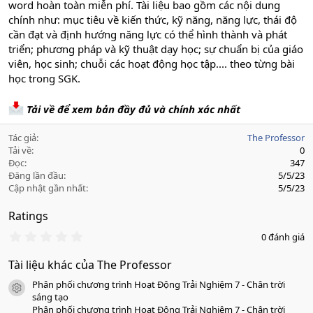
word hoàn toàn miễn phí. Tài liệu bao gồm các nội dung
chính như: mục tiêu về kiến thức, kỹ năng, năng lực, thái độ
cần đạt và định hướng năng lực có thể hình thành và phát
triển; phương pháp và kỹ thuật dạy học; sự chuẩn bị của giáo
viên, học sinh; chuỗi các hoạt động học tập.... theo từng bài
học trong SGK.
Tải về để xem bản đầy đủ và chính xác nhất
Tác giả
The Professor
Tải về
0
Đọc
347
Đăng lần đầu
5/5/23
Cập nhật gần nhất
5/5/23
Ratings
0
0 đánh giá
.
0
Tài liệu khác của The Professor
0
s
Phân phối chương trình Hoạt Động Trải Nghiệm 7 - Chân trời
a
icon tài liệu
o
sáng tạo
Phân phối chương trình Hoạt Động Trải Nghiệm 7 - Chân trời