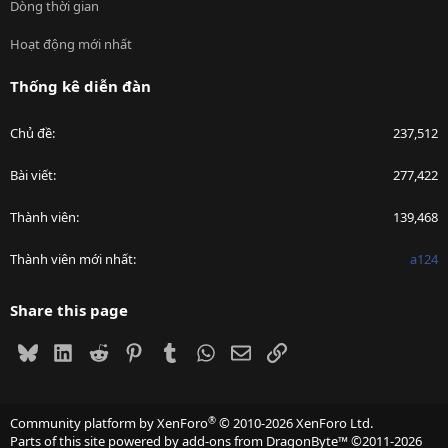
Dòng thời gian
Hoạt động mới nhất
Thống kê diễn đàn
Chủ đề
237,512
Bài viết
277,422
Thành viên
139,468
Thành viên mới nhất
a124
Share this page
Bluesky
LinkedIn
Reddit
Pinterest
Tumblr
WhatsApp
Email
Link
®
Community platform by XenForo
© 2010-2026 XenForo Ltd.
Parts of this site powered by
add-ons from DragonByte™
©2011-2026