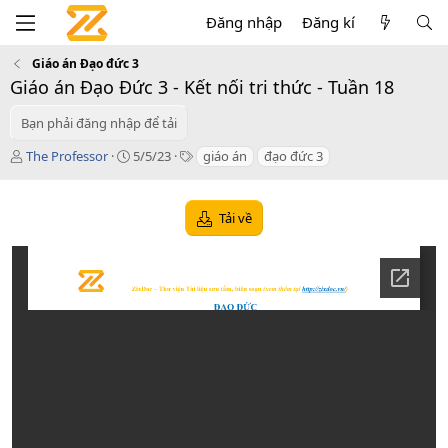
Đăng nhập
Đăng kí
Giáo án Đạo đức 3
Giáo án Đạo Đức 3 - Kết nối tri thức - Tuần 18
Bạn phải đăng nhập để tải
T
C
T
The Professor
5/5/23
giáo án
đạo đức 3
á
r
a
c
e
g
g
a
s
Tải về
i
t
ả
i
o
n
d
a
t
e