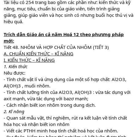
Tài liệu có 254 trang bao gồm các phần như: kiến thức và kỹ
năng, mục tiêu, chuẩn bị của giáo viên, tiến trình giảng
giảng, giúp giáo viên và học sinh có nhưng buổi học thú vị và
hiệu quả.
Trích dẫn Giáo án cả năm Hoá 12 theo phương pháp
mới:
Tiết 48. NHÔM VÀ HỢP CHẤT CỦA NHÔM (TIẾT 3)
A. CHUẨN KIẾN THỨC – KĨ NĂNG
I. KIẾN THỨC – KĨ NĂNG
1. Kiến thức
Nêu được:
- Tính chất vật lí và ứng dụng của một số hợp chất: Al2O3,
Al(OH)3 , muối nhôm.
- Tính chất lưỡng tính của Al2O3, Al(OH)3 : vừa tác dụng với
axit mạnh, vừa tác dụng với bazơ mạnh;
- Cách nhận biết ion nhôm trong dung dịch.
2. Kĩ năng
- Quan sát mẫu vật, thí nghiệm, rút ra kết luận về tính chất
hóa học và nhận biết ion nhôm
- Viết các PTHH minh hoạ tính chất hoá học của nhôm.