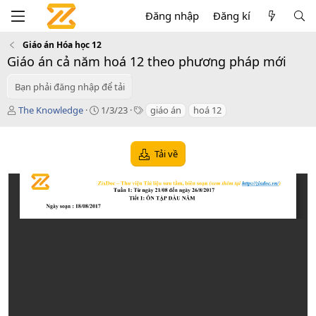
Đăng nhập
Đăng kí
Giáo án Hóa học 12
Giáo án cả năm hoá 12 theo phương pháp mới
Bạn phải đăng nhập để tải
T
C
T
The Knowledge
1/3/23
giáo án
hoá 12
á
r
a
c
e
g
g
a
s
Tải về
i
t
ả
i
o
n
d
a
t
e