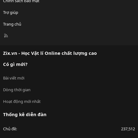
Chính sách bảo mật
Trợ giúp
Trang chủ
R
S
S
Zix.vn - Học Vật lí Online chất lượng cao
Có gì mới?
Bài viết mới
Dòng thời gian
Hoạt động mới nhất
Thống kê diễn đàn
Chủ đề
237,512