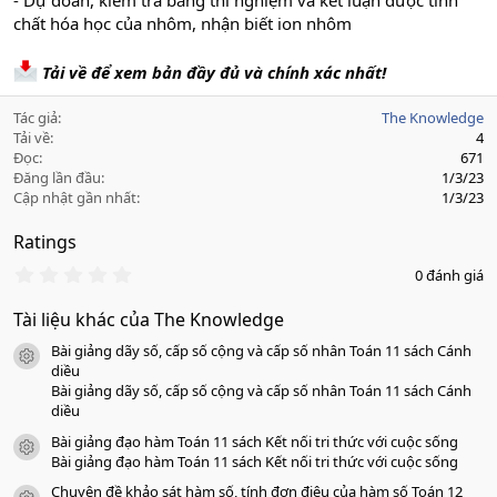
- Dự đoán, kiểm tra bằng thí nghiệm và kết luận được tính
chất hóa học của nhôm, nhận biết ion nhôm
Tải về để xem bản đầy đủ và chính xác nhất!
Tác giả
The Knowledge
Tải về
4
Đọc
671
Đăng lần đầu
1/3/23
Cập nhật gần nhất
1/3/23
Ratings
0
0 đánh giá
.
0
Tài liệu khác của The Knowledge
0
s
Bài giảng dãy số, cấp số cộng và cấp số nhân Toán 11 sách Cánh
a
icon tài liệu
o
diều
Bài giảng dãy số, cấp số cộng và cấp số nhân Toán 11 sách Cánh
diều
Bài giảng đạo hàm Toán 11 sách Kết nối tri thức với cuộc sống
icon tài liệu
Bài giảng đạo hàm Toán 11 sách Kết nối tri thức với cuộc sống
Chuyên đề khảo sát hàm số, tính đơn điệu của hàm số Toán 12