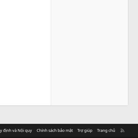
R
y định và Nội quy
Chính sách bảo mật
Trợ giúp
Trang chủ
S