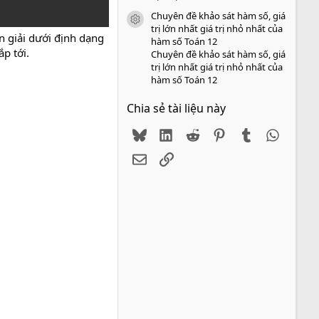
Chuyên đề khảo sát hàm số, giá
icon tài liệu
trị lớn nhất giá trị nhỏ nhất của
 giải dưới định dạng
hàm số Toán 12
p tới.
Chuyên đề khảo sát hàm số, giá
trị lớn nhất giá trị nhỏ nhất của
hàm số Toán 12
Chia sẻ tài liệu này
Bluesky
LinkedIn
Reddit
Pinterest
Tumblr
WhatsA
Email
Link