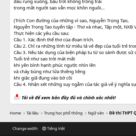
dẫu rụng xuống, bầu trời không trống trải
trong mắt người sao vẫn mọc khôn nguôi…
(Trích Con đường của những vì sao, Nguyễn Trọng Tạo,
Nguyễn Trọng Tạo tuyển tập - Thơ và nhạc, Tập một, NXB V
Thực hiện các yêu cầu sau:
Câu 1. Xác định thể thơ cùa đoạn trích.
Câu 2. Chỉ ra những tính từ miêu tả vẻ đẹp của tuổi trẻ tr
Câu 3. Nêu tác dụng của biện pháp tu từ so sánh được sử 
Tuổi trẻ như sao trời mát mắt
khi yên bình hạnh phúc ngước nhìn lên
và cháy bùng như lửa thiêng liêng
khi giặc giã đụng vào bờ cõi
Câu 4. Nhận xét những suy ngẫm của tác giả vể ý nghĩa sự h
Tải về để xem bản đầy đủ và chính xác nhất!
Home
Tài liệu
Trung học phổ thông
Ngữ văn
Đề thi THPT 
Change width
Tiếng Việt