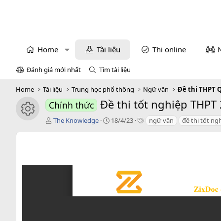
Home
Tài liệu
Thi online
Đánh giá mới nhất
Tìm tài liệu
Home
Tài liệu
Trung học phổ thông
Ngữ văn
Đề thi THPT 
Đề thi tốt nghiệp THP
Chính thức
icon tài liệu
T
C
T
The Knowledge
18/4/23
ngữ văn
đề thi tốt ng
á
r
a
c
e
g
g
a
s
i
t
ả
i
o
n
d
a
t
e