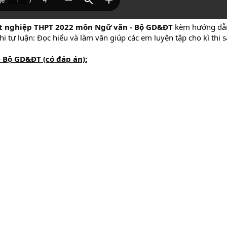
ốt nghiệp THPT 2022 môn Ngữ văn - Bộ GD&ĐT
kèm hướng dẫn
i tự luận: Đọc hiểu và làm văn giúp các em luyện tập cho kì thi sắ
 Bộ GD&ĐT (có đáp án):