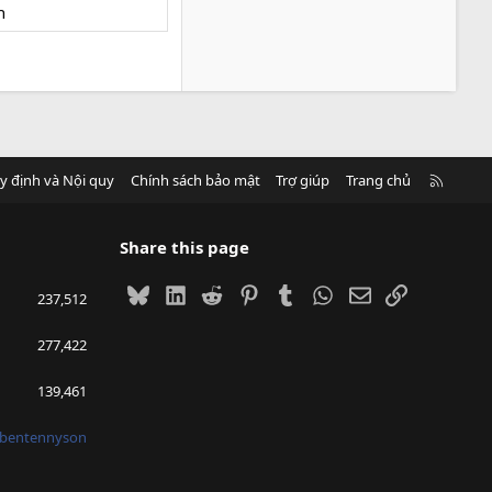
h
R
y định và Nội quy
Chính sách bảo mật
Trợ giúp
Trang chủ
S
S
Share this page
Bluesky
LinkedIn
Reddit
Pinterest
Tumblr
WhatsApp
Email
Link
237,512
277,422
139,461
bentennyson