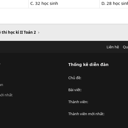
C. 32 học sinh
D. 28 học sin
 thi học kì II Toán 2
Liên hệ
Qu
?
Thống kê diễn đàn
Chủ đề
an
Bài viết
ới nhất
Thành viên
Thành viên mới nhất