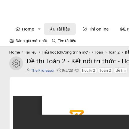
Home
Tài liệu
Thi online
Đánh giá mới nhất
Tìm tài liệu
Home
Tài liệu
Tiểu học (chương trình mới)
Toán
Toán 2
Đề
Đề thi Toán 2 - Kết nối tri thức - 
icon tài liệu
T
C
T
The Professor
9/5/23
học kì 2
toán 2
đề thi
á
r
a
c
e
g
g
a
s
i
t
ả
i
o
n
d
a
t
e