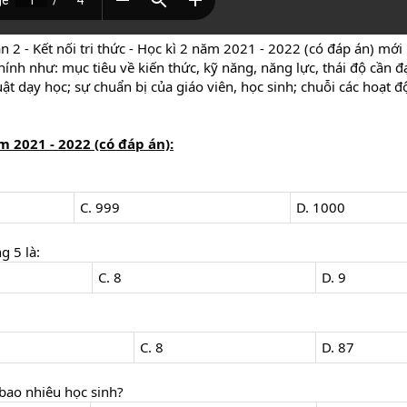
n 2 - Kết nối tri thức - Học kì 2 năm 2021 - 2022 (có đáp án) mớ
hính như: mục tiêu về kiến thức, kỹ năng, năng lực, thái độ cần 
ật dạy học; sự chuẩn bị của giáo viên, học sinh; chuỗi các hoạt độ
ăm 2021 - 2022 (có đáp án):
C. 999
D. 1000
g 5 là:
C. 8
D. 9
C. 8
D. 87
bao nhiêu học sinh?