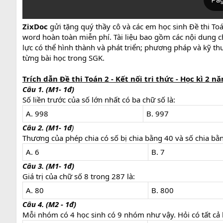
ZixDoc
gửi tặng quý thầy cô và các em học sinh Đề thi Toá
word hoàn toàn miễn phí. Tài liệu bao gồm các nội dung c
lực có thể hình thành và phát triển; phương pháp và kỹ thu
từng bài học trong SGK.
Trích dẫn Đề thi Toán 2 - Kết nối tri thức - Học kì 2 n
Câu 1. (M1- 1đ)
Số liền trước của số lớn nhất có ba chữ số là:
A. 998
B. 997
Câu 2. (M1- 1đ
)
Thương của phép chia có số bị chia bằng 40 và số chia bằn
A. 6
B. 7
Câu 3. (M1- 1đ)
Giá trị của chữ số 8 trong 287 là:
A. 80
B. 800
Câu 4. (M2 - 1đ)
Mỗi nhóm có 4 học sinh có 9 nhóm như vậy. Hỏi có tất cả 